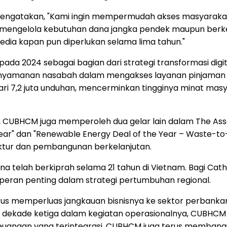
ngatakan, "Kami ingin mempermudah akses masyarakat 
apat mengelola kebutuhan dana jangka pendek maupun berkela
dia kapan pun diperlukan selama lima tahun."
da 2024 sebagai bagian dari strategi transformasi digit
yamanan nasabah dalam mengakses layanan pinjaman pribad
dari 7,2 juta unduhan, mencerminkan tingginya minat mas
l, CUBHCM juga memperoleh dua gelar lain dalam The Ass
e Year" dan "Renewable Energy Deal of the Year – Waste-t
tur dan pembangunan berkelanjutan.
telah berkiprah selama 21 tahun di Vietnam. Bagi Cath
eran penting dalam strategi pertumbuhan regional.
us memperluas jangkauan bisnisnya ke sektor perbankan 
dekade ketiga dalam kegiatan operasionalnya, CUBHCM
i keuangan yang terintegrasi. CUBHCM juga terus memba