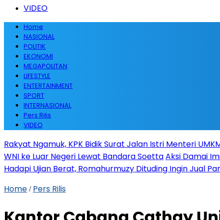
VIDEO
Home
NASIONAL
POLITIK
EKONOMI
MEGAPOLITAN
LIFESTYLE
ENTERTAINMENT
SPORT
INTERNASIONAL
Pers Rilis
VIDEO
Rakyat Ngamuk, KPK Bidik Surat Jalan Istri Menteri UMKM
WNI ke Luar Negeri Lewat Bandara Soetta
Aksi Damai Im
Hadapi Ujian Berat, Romahurmuzy Dituding Ingin Jual Par
Home
Pers Rilis
/
Kantor Cabang Cathay Uni