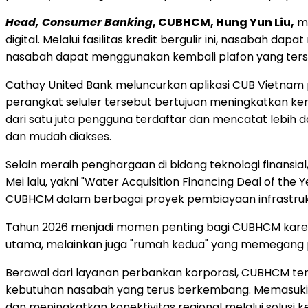
Head, Consumer Banking
, CUBHCM, Hung Yun Liu,
me
digital. Melalui fasilitas kredit bergulir ini, nasabah d
nasabah dapat menggunakan kembali plafon yang terse
Cathay United Bank meluncurkan aplikasi CUB Vietnam pa
perangkat seluler tersebut bertujuan meningkatkan ken
dari satu juta pengguna terdaftar dan mencatat lebih 
dan mudah diakses.
Selain meraih penghargaan di bidang teknologi finansia
Mei lalu, yakni "Water Acquisition Financing Deal of th
CUBHCM dalam berbagai proyek pembiayaan infrastruk
Tahun 2026 menjadi momen penting bagi CUBHCM karena 
utama, melainkan juga "rumah kedua" yang memegang p
Berawal dari layanan perbankan korporasi, CUBHCM ter
kebutuhan nasabah yang terus berkembang. Memasuki 
dan meningkatkan konektivitas regional melalui solus