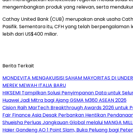
mengembangkan produk yang relevan, serta mendukung 
Cathay United Bank (CUB) merupakan anak usaha Cathay
Pasifik. Sementara itu, CFH yang telah berpengalaman l
lebih dari US$400 miliar.
Berita Terkait
MONDEVITA MENGAKUISISI SAHAM MAYORITAS DI UNDE
MEREK MEWAH ITALIA BARU
HIKSEMI Tampilkan Solusi Penyimpanan Data untuk Selur
Huawei Jadi Mitra bagi Ajang GSMA M360 ASEAN 2026
Cision Raih MarTech Breakthrough Awards 2026 untuk Pem
Fair Finance Asia Desak Perbankan Hentikan Pendanaan
Shueisha Perluas Jangkauan Global melalui MANGA MILL
Haier Gandeng AO 1 Point Slam, Buka Peluang bagi Pete