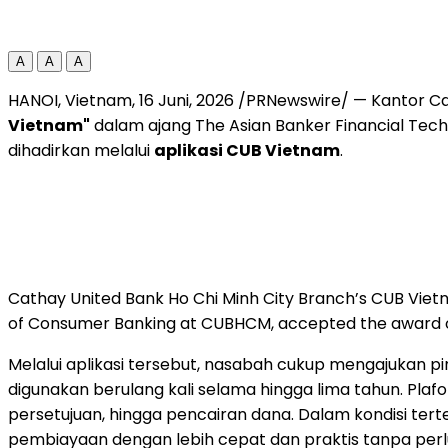
A
A
A
HANOI, Vietnam
,
16 Juni, 2026
/PRNewswire/ — Kantor Ca
Vietnam"
dalam ajang The Asian Banker Financial Techn
dihadirkan melalui
aplikasi CUB Vietnam
.
Cathay United Bank Ho Chi Minh City Branch’s CUB Vie
of Consumer Banking at CUBHCM, accepted the award on
Melalui aplikasi tersebut, nasabah cukup mengajukan pin
digunakan berulang kali selama hingga lima tahun. Plaf
persetujuan, hingga pencairan dana. Dalam kondisi tert
pembiayaan dengan lebih cepat dan praktis tanpa perl