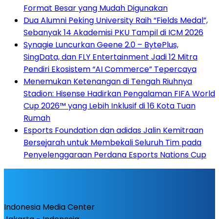
Format Besar yang Mudah Digunakan
Dua Alumni Peking University Raih “Fields Medal”,
Sebanyak 14 Akademisi PKU Tampil di ICM 2026
Synagie Luncurkan Geene 2.0 – BytePlus,
SingData, dan FLY Entertainment Jadi 12 Mitra
Pendiri Ekosistem “AI Commerce” Tepercaya
Menemukan Ketenangan di Tengah Riuhnya
Stadion: Hisense Hadirkan Pengalaman FIFA World
Cup 2026™ yang Lebih Inklusif di 16 Kota Tuan
Rumah
Esports Foundation dan adidas Jalin Kemitraan
Bersejarah untuk Membekali Seluruh Tim pada
Penyelenggaraan Perdana Esports Nations Cup
Indonesia Media Center