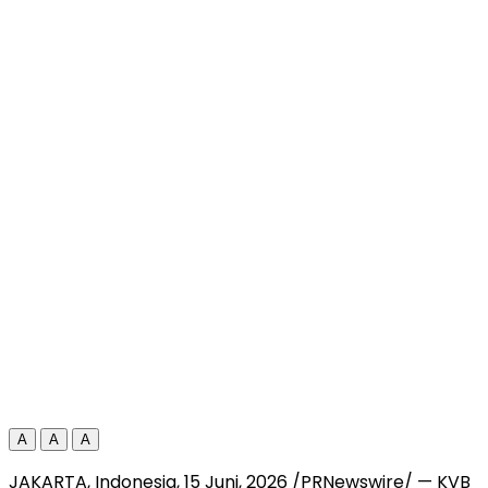
A
A
A
JAKARTA, Indonesia
,
15 Juni, 2026
/PRNewswire/ — KVB