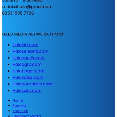
Jakarta - Indonesia.
redaksihallo@gmail.com
0853 1555 7788
HALO MEDIA NETWORK (HMN)
Halokini.com
Haloselebriti.com
Halocantik.com
Haloagro.com
Halobogor.com
Halokalsel.com
Halogorontalo.com
Halosulut.com
Home
Redaksi
Kode Etik
Pedoman Media