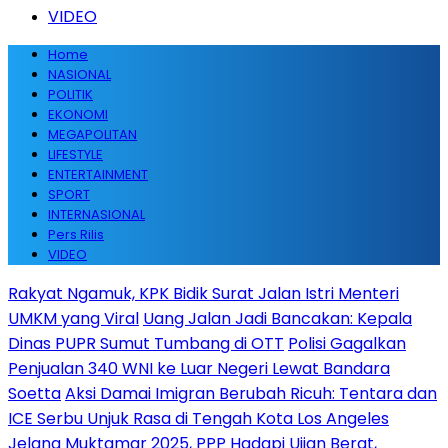
VIDEO
Home
NASIONAL
POLITIK
EKONOMI
MEGAPOLITAN
LIFESTYLE
ENTERTAINMENT
SPORT
INTERNASIONAL
Pers Rilis
VIDEO
Rakyat Ngamuk, KPK Bidik Surat Jalan Istri Menteri
UMKM yang Viral
Uang Jalan Jadi Bancakan: Kepala
Dinas PUPR Sumut Tumbang di OTT
Polisi Gagalkan
Penjualan 340 WNI ke Luar Negeri Lewat Bandara
Soetta
Aksi Damai Imigran Berubah Ricuh: Tentara dan
ICE Serbu Unjuk Rasa di Tengah Kota Los Angeles
Jelang Muktamar 2025, PPP Hadapi Ujian Berat,