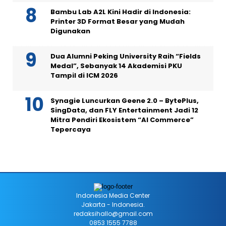
Bambu Lab A2L Kini Hadir di Indonesia:
Printer 3D Format Besar yang Mudah
Digunakan
Dua Alumni Peking University Raih “Fields
Medal”, Sebanyak 14 Akademisi PKU
Tampil di ICM 2026
Synagie Luncurkan Geene 2.0 – BytePlus,
SingData, dan FLY Entertainment Jadi 12
Mitra Pendiri Ekosistem “AI Commerce”
Tepercaya
Indonesia Media Center
Jakarta - Indonesia.
redaksihallo@gmail.com
0853 1555 7788