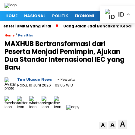
ID
HOME
NASIONAL
POLITIK
EKONOMI
MEGAPOLITAN
nteri UMKM yang Viral
Uang Jalan Jadi Bancakan: Kepala Di
/
Home
Pers Rilis
MAXHUB Bertransformasi dari
Peserta Menjadi Pemimpin, Ajukan
Dua Standar Internasional IEC yang
Baru
Tim Ulasan News
- Pewarta
Rabu, 10 Juni 2026
- 03:05 WIB
A
A
A