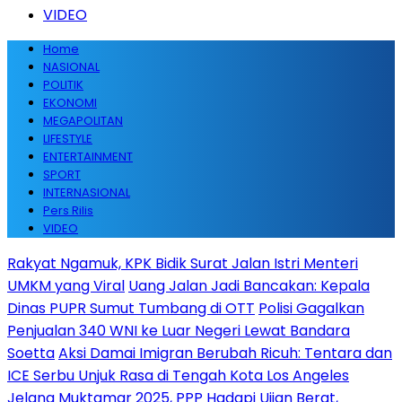
VIDEO
Home
NASIONAL
POLITIK
EKONOMI
MEGAPOLITAN
LIFESTYLE
ENTERTAINMENT
SPORT
INTERNASIONAL
Pers Rilis
VIDEO
Rakyat Ngamuk, KPK Bidik Surat Jalan Istri Menteri
UMKM yang Viral
Uang Jalan Jadi Bancakan: Kepala
Dinas PUPR Sumut Tumbang di OTT
Polisi Gagalkan
Penjualan 340 WNI ke Luar Negeri Lewat Bandara
Soetta
Aksi Damai Imigran Berubah Ricuh: Tentara dan
ICE Serbu Unjuk Rasa di Tengah Kota Los Angeles
Jelang Muktamar 2025, PPP Hadapi Ujian Berat,