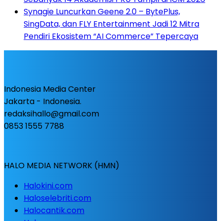
Synagie Luncurkan Geene 2.0 – BytePlus,
SingData, dan FLY Entertainment Jadi 12 Mitra
Pendiri Ekosistem “AI Commerce” Tepercaya
Indonesia Media Center
Jakarta - Indonesia.
redaksihallo@gmail.com
0853 1555 7788
HALO MEDIA NETWORK (HMN)
Halokini.com
Haloselebriti.com
Halocantik.com