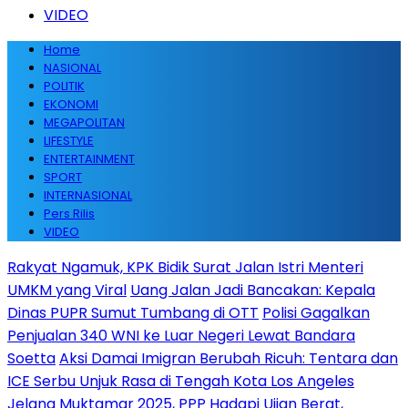
VIDEO
Home
NASIONAL
POLITIK
EKONOMI
MEGAPOLITAN
LIFESTYLE
ENTERTAINMENT
SPORT
INTERNASIONAL
Pers Rilis
VIDEO
Rakyat Ngamuk, KPK Bidik Surat Jalan Istri Menteri
UMKM yang Viral
Uang Jalan Jadi Bancakan: Kepala
Dinas PUPR Sumut Tumbang di OTT
Polisi Gagalkan
Penjualan 340 WNI ke Luar Negeri Lewat Bandara
Soetta
Aksi Damai Imigran Berubah Ricuh: Tentara dan
ICE Serbu Unjuk Rasa di Tengah Kota Los Angeles
Jelang Muktamar 2025, PPP Hadapi Ujian Berat,