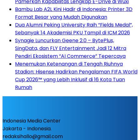
Pamerkan Kapabilitas Lengkap E-Drive di Wuxi
Bambu Lab A2L Kini Hadir di Indonesia: Printer 3D
Format Besar yang Mudah Digunakan
Dua Alumni Peking University Raih “Fields Medal”,
Sebanyak 14 Akademisi PKU Tampil di ICM 2026
Synagie Luncurkan Geene 2.0 – BytePlus,
SingData, dan FLY Entertainment Jadi 12 Mitra
Pendiri Ekosistem “AI Commerce” Tepercaya
Menemukan Ketenangan di Tengah Riuhnya
Stadion: Hisense Hadirkan Pengalaman FIFA World
Cup 2026™ yang Lebih Inklusif di 16 Kota Tuan
Rumah
Indonesia Media Center
Jakarta - Indonesia.
redaksihallo@gmail.com