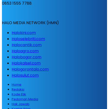
0853 1555 7788
HALO MEDIA NETWORK (HMN)
Halokini.com
Haloselebriti.com
Halocantik.com
Haloagro.com
Halobogor.com
Halokalsel.com
Halogorontalo.com
Halosulut.com
Home
Redaksi
Kode Etik
Pedoman Media
Hak Jawab
Kontak Iklan