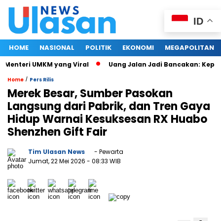
ID
HOME
NASIONAL
POLITIK
EKONOMI
MEGAPOLITAN
Menteri UMKM yang Viral
Uang Jalan Jadi Bancakan: Kepala
/
Home
Pers Rilis
Merek Besar, Sumber Pasokan
Langsung dari Pabrik, dan Tren Gaya
Hidup Warnai Kesuksesan RX Huabo
Shenzhen Gift Fair
Tim Ulasan News
- Pewarta
Jumat, 22 Mei 2026
- 08:33 WIB