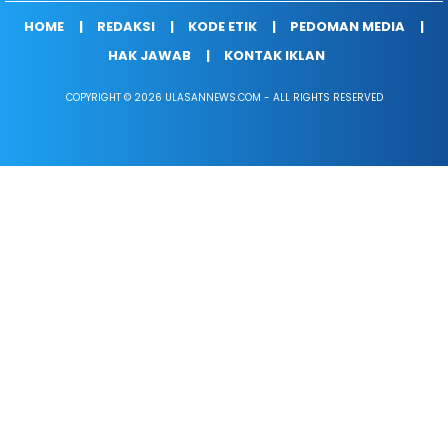
HOME
REDAKSI
KODE ETIK
PEDOMAN MEDIA
HAK JAWAB
KONTAK IKLAN
COPYRIGHT © 2026 ULASANNEWS.COM - ALL RIGHTS RESERVED