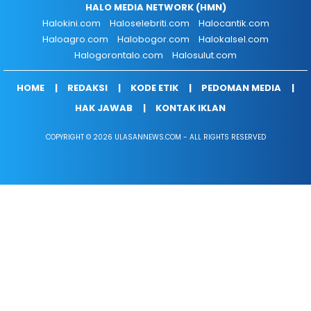
HALO MEDIA NETWORK (HMN)
Halokini.com
Haloselebriti.com
Halocantik.com
Haloagro.com
Halobogor.com
Halokalsel.com
Halogorontalo.com
Halosulut.com
HOME
REDAKSI
KODE ETIK
PEDOMAN MEDIA
HAK JAWAB
KONTAK IKLAN
COPYRIGHT © 2026 ULASANNEWS.COM - ALL RIGHTS RESERVED