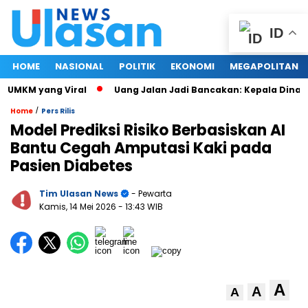
ID
HOME
NASIONAL
POLITIK
EKONOMI
MEGAPOLITAN
UMKM yang Viral
Uang Jalan Jadi Bancakan: Kepala Dinas P
/
Home
Pers Rilis
Model Prediksi Risiko Berbasiskan AI
Bantu Cegah Amputasi Kaki pada
Pasien Diabetes
Tim Ulasan News
- Pewarta
Kamis, 14 Mei 2026
- 13:43 WIB
A
A
A