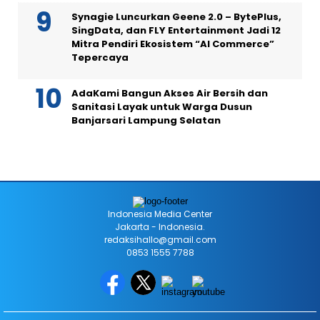
Synagie Luncurkan Geene 2.0 – BytePlus,
SingData, dan FLY Entertainment Jadi 12
Mitra Pendiri Ekosistem “AI Commerce”
Tepercaya
AdaKami Bangun Akses Air Bersih dan
Sanitasi Layak untuk Warga Dusun
Banjarsari Lampung Selatan
Indonesia Media Center
Jakarta - Indonesia.
redaksihallo@gmail.com
0853 1555 7788