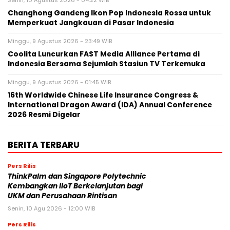
Senin, 10 Agustus 2026 - 04:22 WIB
Changhong Gandeng Ikon Pop Indonesia Rossa untuk
Memperkuat Jangkauan di Pasar Indonesia
Minggu, 9 Agustus 2026 - 23:49 WIB
Coolita Luncurkan FAST Media Alliance Pertama di
Indonesia Bersama Sejumlah Stasiun TV Terkemuka
Minggu, 9 Agustus 2026 - 01:45 WIB
16th Worldwide Chinese Life Insurance Congress &
International Dragon Award (IDA) Annual Conference
2026 Resmi Digelar
BERITA TERBARU
Pers Rilis
ThinkPalm dan Singapore Polytechnic
Kembangkan IIoT Berkelanjutan bagi
UKM dan Perusahaan Rintisan
Senin, 10 Agu 2026 - 12:00 WIB
Pers Rilis