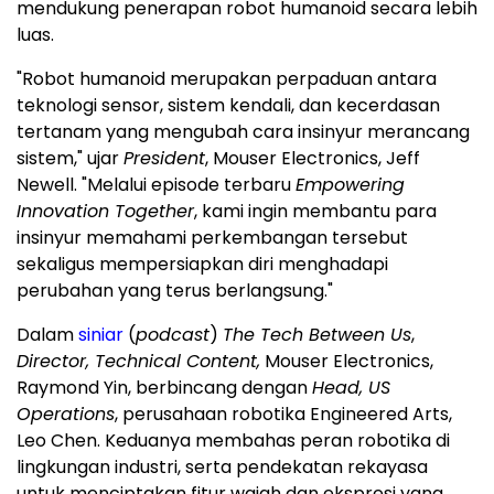
mendukung penerapan robot humanoid secara lebih
luas.
"Robot humanoid merupakan perpaduan antara
teknologi sensor, sistem kendali, dan kecerdasan
tertanam yang mengubah cara insinyur merancang
sistem," ujar
President
, Mouser Electronics, Jeff
Newell. "Melalui episode terbaru
Empowering
Innovation Together
, kami ingin membantu para
insinyur memahami perkembangan tersebut
sekaligus mempersiapkan diri menghadapi
perubahan yang terus berlangsung."
Dalam
siniar
(
podcast
)
The Tech Between Us
,
Director, Technical Content,
Mouser Electronics,
Raymond Yin, berbincang dengan
Head, US
Operations
, perusahaan robotika Engineered Arts,
Leo Chen. Keduanya membahas peran robotika di
lingkungan industri, serta pendekatan rekayasa
untuk menciptakan fitur wajah dan ekspresi yang