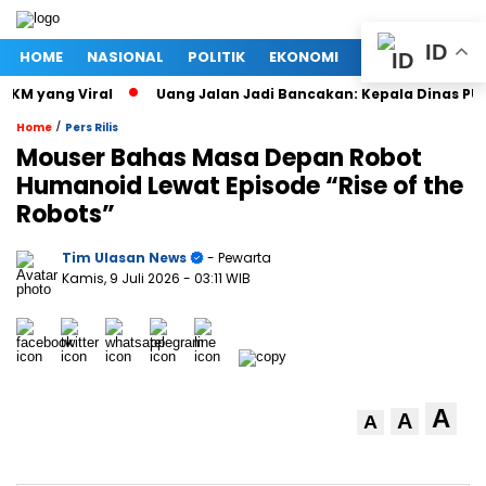
ID
HOME
NASIONAL
POLITIK
EKONOMI
MEGAPOLITAN
M yang Viral
Uang Jalan Jadi Bancakan: Kepala Dinas PUPR
/
Home
Pers Rilis
Mouser Bahas Masa Depan Robot
Humanoid Lewat Episode “Rise of the
Robots”
Tim Ulasan News
- Pewarta
Kamis, 9 Juli 2026
- 03:11 WIB
A
A
A