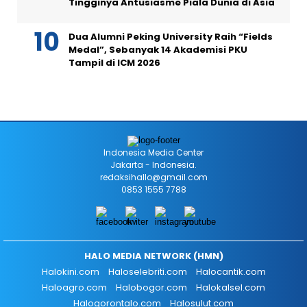
Tingginya Antusiasme Piala Dunia di Asia
Dua Alumni Peking University Raih “Fields
Medal”, Sebanyak 14 Akademisi PKU
Tampil di ICM 2026
Indonesia Media Center
Jakarta - Indonesia.
redaksihallo@gmail.com
0853 1555 7788
HALO MEDIA NETWORK (HMN)
Halokini.com
Haloselebriti.com
Halocantik.com
Haloagro.com
Halobogor.com
Halokalsel.com
Halogorontalo.com
Halosulut.com