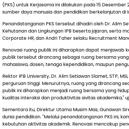
(PKS) untuk Kerjasama ini dilakukan pada 15 Desember
sumber daya manusia dan pendidikan berkelanjutan di I
Penandatanganan PKS tersebut dihadiri oleh Dr.
Alim S
Kehutanan dan Lingkungan IPB beserta jajaran, serta 
Corporate HR, dan
Andri Taher
selaku Recruitment Man
Renovasi ruang publik ini diharapkan dapat menjawab k
publik tersebut dirancang sebagai ruang bersama yang d
mahasiswa, dosen, tenaga kependidikan, maupun peng
Rektor IPB University, Dr.
Alim Setiawan Slamet
, STP, M
perguruan tinggi. Menurutnya, ruang yang dirancang se
publik ini diharapkan menjadi ruang bersama yang hidu
kualitas interaksi dan produktivitas sivitas akademika," u
Sementara itu, Direktur Utama Musim Mas,
Gunawan Sir
dunia pendidikan. "Melalui penandatanganan PKS ini, k
kebutuhan aktivitas akademik. Renovasi mencakup penataan