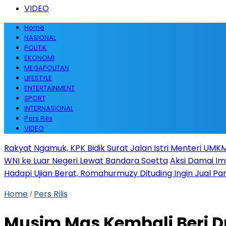
VIDEO
Home
NASIONAL
POLITIK
EKONOMI
MEGAPOLITAN
LIFESTYLE
ENTERTAINMENT
SPORT
INTERNASIONAL
Pers Rilis
VIDEO
Rakyat Ngamuk, KPK Bidik Surat Jalan Istri Menteri UMKM
WNI ke Luar Negeri Lewat Bandara Soetta
Aksi Damai Im
Hadapi Ujian Berat, Romahurmuzy Dituding Ingin Jual Par
Home
Pers Rilis
/
Musim Mas Kembali Beri D