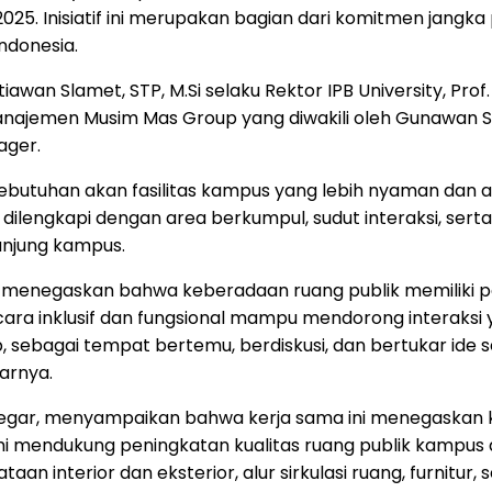
 2025. Inisiatif ini merupakan bagian dari komitmen j
ndonesia.
etiawan Slamet
, STP, M.Si selaku Rektor IPB University, Pro
manajemen Musim Mas Group yang diwakili oleh
Gunawan S
ager.
ebutuhan akan fasilitas kampus yang lebih nyaman dan a
ilengkapi dengan area berkumpul, sudut interaksi, serta
unjung kampus.
Si, menegaskan bahwa keberadaan ruang publik memiliki 
cara inklusif dan fungsional mampu mendorong interaksi
p, sebagai tempat bertemu, berdiskusi, dan bertukar id
jarnya.
egar
, menyampaikan bahwa kerja sama ini menegaskan
ami mendukung peningkatan kualitas ruang publik kampus 
 interior dan eksterior, alur sirkulasi ruang, furnitur, s