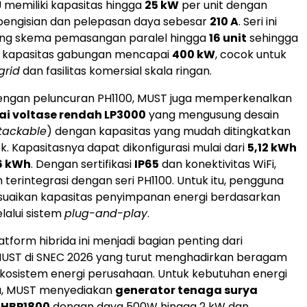
U memiliki kapasitas hingga
25 kW
per unit dengan
ngisian dan pelepasan daya sebesar
210 A
. Seri ini
ng skema pemasangan paralel hingga
16 unit
sehingga
 kapasitas gabungan mencapai
400 kW
, cocok untuk
grid
dan fasilitas komersial skala ringan.
ngan peluncuran PH1100, MUST juga memperkenalkan
ai voltase rendah LP3000
yang mengusung desain
tackable
) dengan kapasitas yang mudah ditingkatkan
ek. Kapasitasnya dapat dikonfigurasi mulai dari
5,12 kWh
6 kWh
. Dengan sertifikasi
IP65
dan konektivitas WiFi,
terintegrasi dengan seri PH1100. Untuk itu, pengguna
uaikan kapasitas penyimpanan energi berdasarkan
lalui sistem
plug-and-play
.
tform hibrida ini menjadi bagian penting dari
UST di SNEC 2026 yang turut menghadirkan beragam
ekosistem energi perusahaan. Untuk kebutuhan energi
a, MUST menyediakan
generator tenaga surya
i HBP1800
dengan daya 500W hingga 2 kW dan