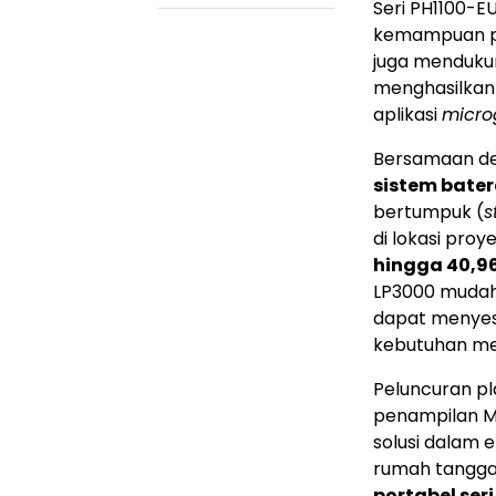
Seri PH1100-E
kemampuan pe
juga menduku
menghasilkan
aplikasi
micro
Bersamaan de
sistem bater
bertumpuk (
s
di lokasi proy
hingga 40,9
LP3000 mudah 
dapat menyes
kebutuhan me
Peluncuran pla
penampilan M
solusi dalam 
rumah tangg
portabel ser