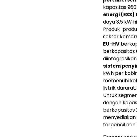
kapasitas 960
energi (ESS)
daya 3,5 kW h
Produk-produk 
sektor komersi
EU-HV
berkap
berkapasitas 
diintegrasikan 
sistem penyi
kWh per kabin
memenuhi keb
listrik darur
Untuk segme
dengan kapasi
berkapasitas 2
menyediakan p
terpencil dan
Dengan melun