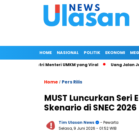
HOME
NASIONAL
POLITIK
EKONOMI
MEG
rat Jalan Istri Menteri UMKM yang Viral
Uang Jalan Jadi Ba
Home
Pers Rilis
/
MUST Luncurkan Seri E
Skenario di SNEC 2026
Tim Ulasan News
- Pewarta
Selasa, 9 Juni 2026
- 01:52 WIB