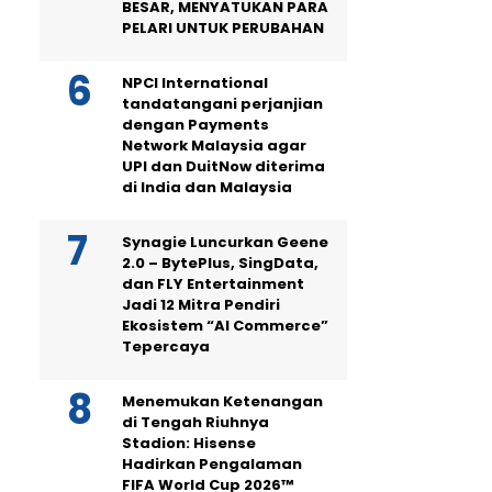
BESAR, MENYATUKAN PARA
PELARI UNTUK PERUBAHAN
NPCI International
tandatangani perjanjian
dengan Payments
Network Malaysia agar
UPI dan DuitNow diterima
di India dan Malaysia
Synagie Luncurkan Geene
2.0 – BytePlus, SingData,
dan FLY Entertainment
Jadi 12 Mitra Pendiri
Ekosistem “AI Commerce”
Tepercaya
Menemukan Ketenangan
di Tengah Riuhnya
Stadion: Hisense
Hadirkan Pengalaman
FIFA World Cup 2026™