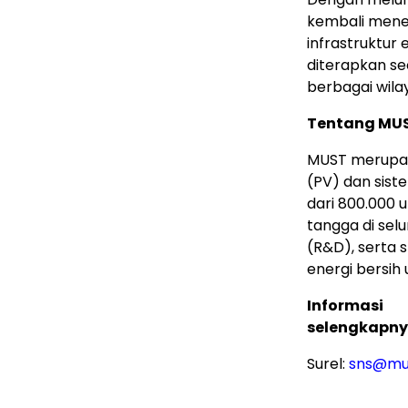
kembali mene
infrastruktur
diterapkan se
berbagai wilay
Tentang MU
MUST merupaka
(PV) dan sist
dari 800.000 
tangga di sel
(R&D), serta 
energi bersih
Informasi
selengkapny
Surel:
sns@mu