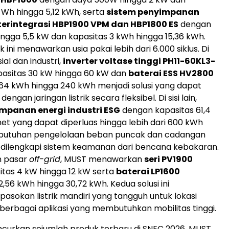
 Wh hingga 5,12 kWh, serta
sistem penyimpanan
 terintegrasi HBP1900 VPM dan HBP1800 ES
dengan
ingga 5,5 kW dan kapasitas 3 kWh hingga 15,36 kWh.
ini menawarkan usia pakai lebih dari 6.000 siklus. Di
al dan industri,
inverter voltase tinggi PH11-60KL3-
asitas 30 kW hingga 60 kW dan
baterai ESS HV2800
64 kWh hingga 240 kWh menjadi solusi yang dapat
dengan jaringan listrik secara fleksibel. Di sisi lain,
mpanan energi industri ESG
dengan kapasitas 61,4
et yang dapat diperluas hingga lebih dari 600 kWh
utuhan pengelolaan beban puncak dan cadangan
at, dilengkapi sistem keamanan dari bencana kebakaran.
n pasar
off-grid
, MUST menawarkan
seri PV1900
tas 4 kW hingga 12 kW serta
baterai LP1600
,56 kWh hingga 30,72 kWh. Kedua solusi ini
asokan listrik mandiri yang tangguh untuk lokasi
 berbagai aplikasi yang membutuhkan mobilitas tinggi.
curkan sejumlah produk terbaru di SNEC 2026, MUST