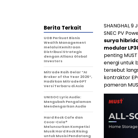
SHANGHAI, 9 
Berita Terkait
SNEC PV Powe
UOB Perkuat Bisnis
surya hibrida
Wealth Management
modular LP3
melalui Kemitraan
Distribusi Strategis
penting MUST
dengan Allianz Global
Investors
energi untuk 
tersebut langs
Mitrade Raih Gelar “AI
kontraktor E
Broker of the Year 2026”,
Hadirkan MitradeGPT
pameran MUS
Versi Terbaru di Asia
UNISOC Lyric Audio:
Mengubah Pengalaman
Mendengarkan Audio
Hard Rock Cafe dan
Coca-Cola®
Meluncurkan Kompetisi
Musik Hard Rock Rising
untuk Musisi Pendatang