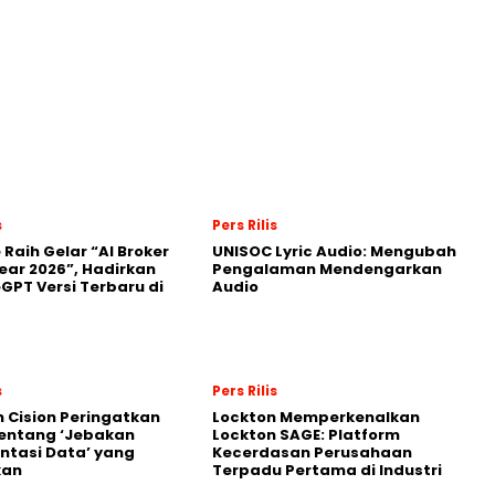
s
Pers Rilis
 Raih Gelar “AI Broker
UNISOC Lyric Audio: Mengubah
Year 2026”, Hadirkan
Pengalaman Mendengarkan
GPT Versi Terbaru di
Audio
s
Pers Rilis
 Cision Peringatkan
Lockton Memperkenalkan
entang ‘Jebakan
Lockton SAGE: Platform
tasi Data’ yang
Kecerdasan Perusahaan
kan
Terpadu Pertama di Industri