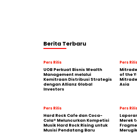
Berita Terbaru
Pers Rilis
Pers Rili
UOB Perkuat Bisnis Wealth
Mitrade
Management melalui
of the 
Kemitraan Distribusi Strategis
Mitrade
dengan Allianz Global
Asia
Investors
Pers Rilis
Pers Rili
Hard Rock Cafe dan Coca-
Laporan
Cola® Meluncurkan Kompetisi
Merek t
Musik Hard Rock Rising untuk
Fragmen
Musisi Pendatang Baru
Merugi