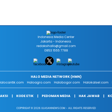
Indonesia Media Center
Jakarta - Indonesia.
redaksihallo@gmail.com
0853 1555 7788
HALO MEDIA NETWORK (HMN)
alocantik.com
Haloagro.com
Halobogor.com
Halokalsel.com
AKSI
KODE ETIK
PEDOMAN MEDIA
HAK JAWAB
KO
COPYRIGHT © 2026 ULASANNEWS.COM - ALL RIGHTS RESERVED