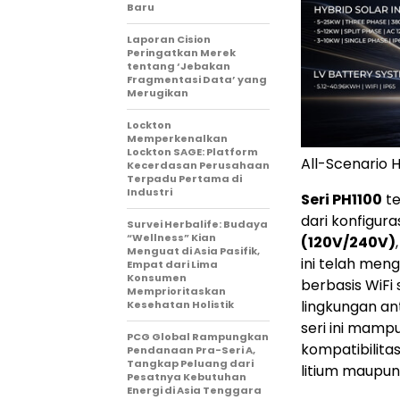
Baru
Laporan Cision
Peringatkan Merek
tentang ‘Jebakan
Fragmentasi Data’ yang
Merugikan
Lockton
Memperkenalkan
Lockton SAGE: Platform
All-Scenario 
Kecerdasan Perusahaan
Terpadu Pertama di
Industri
Seri PH1100
te
dari konfigura
Survei Herbalife: Budaya
“Wellness” Kian
(120V/240V)
Menguat di Asia Pasifik,
ini telah meng
Empat dari Lima
Konsumen
berbasis WiFi
Memprioritaskan
lingkungan a
Kesehatan Holistik
seri ini mamp
PCG Global Rampungkan
kompatibilita
Pendanaan Pra-Seri A,
Tangkap Peluang dari
litium maupun
Pesatnya Kebutuhan
Energi di Asia Tenggara