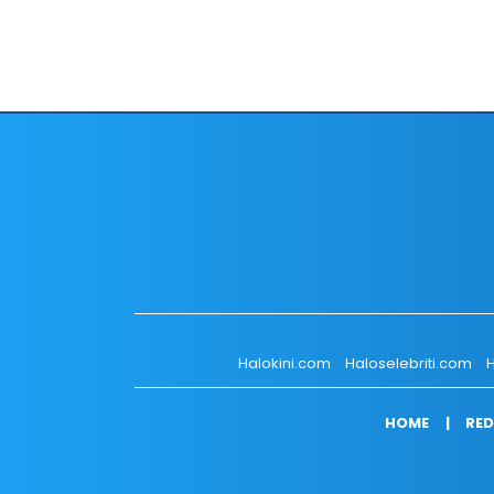
Halokini.com
Haloselebriti.com
H
HOME
RED