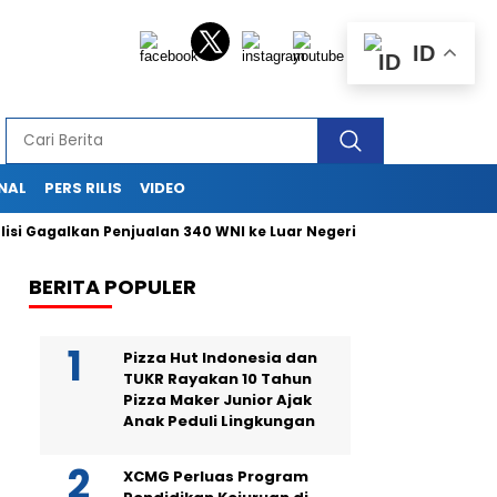
ID
NAL
PERS RILIS
VIDEO
agalkan Penjualan 340 WNI ke Luar Negeri Lewat Bandara Soetta
BERITA POPULER
Pizza Hut Indonesia dan
TUKR Rayakan 10 Tahun
Pizza Maker Junior Ajak
Anak Peduli Lingkungan
XCMG Perluas Program