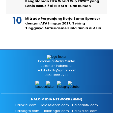
Pengalaman FIFA World Cup 2026™ yang
Lebih Inklusif di 16 Kota Tuan Rumah
Mitrade Perpanjang Kerja Sama Sponsor
dengan AFA hingga 2027, Seiring
Tingginya Antusiasme Piala Dunia di Asia
Indonesia Media Center
Jakarta - Indonesia.
redaksihallo@gmail.com
0853 1555 7788
HALO MEDIA NETWORK (HMN)
Halokini.com
Haloselebriti.com
Halocantik.com
Haloagro.com
Halobogor.com
Halokalsel.com