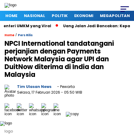
HOME
NASIONAL
POLITIK
EKONOMI
MEGAPOLITAN
nteri UMKM yang Viral
Uang Jalan Jadi Bancakan: Kepala D
/
Home
Pers Rilis
NPCI International tandatangani
perjanjian dengan Payments
Network Malaysia agar UPI dan
DuitNow diterima di India dan
Malaysia
Tim Ulasan News
- Pewarta
Selasa, 17 Februari 2026
- 05:50 WIB
logo