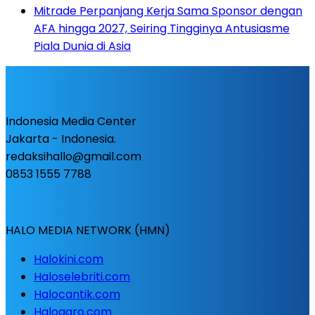
Mitrade Perpanjang Kerja Sama Sponsor dengan
AFA hingga 2027, Seiring Tingginya Antusiasme
Piala Dunia di Asia
Indonesia Media Center
Jakarta - Indonesia.
redaksihallo@gmail.com
0853 1555 7788
HALO MEDIA NETWORK (HMN)
Halokini.com
Haloselebriti.com
Halocantik.com
Haloagro.com