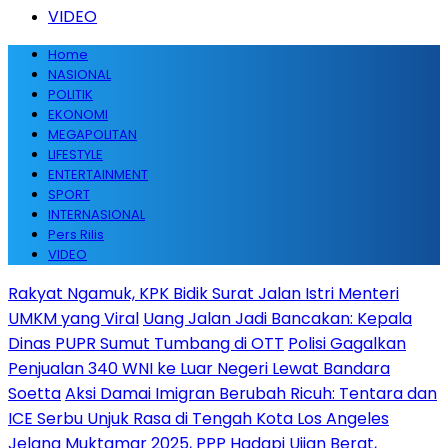
VIDEO
Home
NASIONAL
POLITIK
EKONOMI
MEGAPOLITAN
LIFESTYLE
ENTERTAINMENT
SPORT
INTERNASIONAL
Pers Rilis
VIDEO
Rakyat Ngamuk, KPK Bidik Surat Jalan Istri Menteri
UMKM yang Viral
Uang Jalan Jadi Bancakan: Kepala
Dinas PUPR Sumut Tumbang di OTT
Polisi Gagalkan
Penjualan 340 WNI ke Luar Negeri Lewat Bandara
Soetta
Aksi Damai Imigran Berubah Ricuh: Tentara dan
ICE Serbu Unjuk Rasa di Tengah Kota Los Angeles
Jelang Muktamar 2025, PPP Hadapi Ujian Berat,