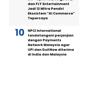
dan FLY Entertainment
Jadi 12 Mitra Pendiri
Ekosistem “AI Commerce”
Tepercaya
NPCI International
tandatangani perjanjian
dengan Payments
Network Malaysia agar
UPI dan DuitNow diterima
di India dan Malaysia