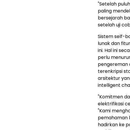
"Setelah puluh
paling mendeb
bersejarah ba
setelah uji c
Sistem self-
lunak dan fit
ini. Hal ini 
perlu menuru
pengereman an
terenkripsi st
arsitektur ya
intelligent cha
"Komitmen da
elektrifikasi
"Kami mengha
pemahaman lo
hadirkan ke 