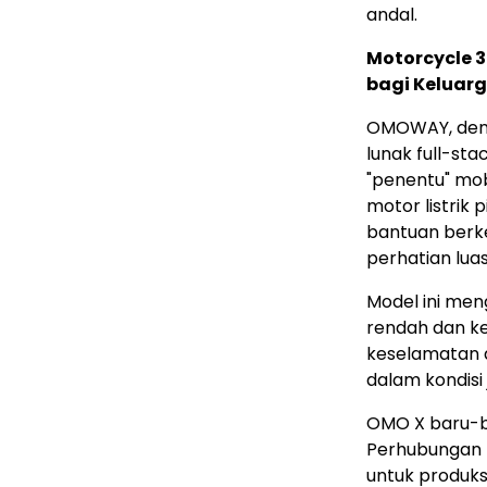
andal.
Motorcycle 3
bagi Keluarg
OMOWAY, den
lunak full-sta
"penentu" mo
motor listrik
bantuan berk
perhatian lua
Model ini men
rendah dan k
keselamatan d
dalam kondisi 
OMO X baru-bar
Perhubungan I
untuk produk