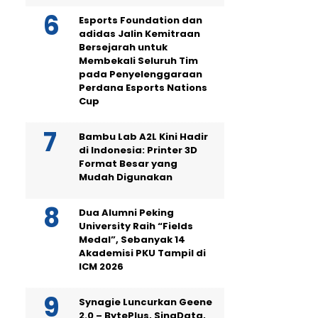
Esports Foundation dan
adidas Jalin Kemitraan
Bersejarah untuk
Membekali Seluruh Tim
pada Penyelenggaraan
Perdana Esports Nations
Cup
Bambu Lab A2L Kini Hadir
di Indonesia: Printer 3D
Format Besar yang
Mudah Digunakan
Dua Alumni Peking
University Raih “Fields
Medal”, Sebanyak 14
Akademisi PKU Tampil di
ICM 2026
Synagie Luncurkan Geene
2.0 – BytePlus, SingData,