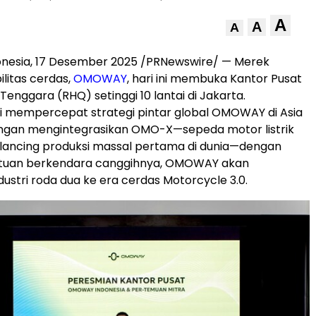
A
A
A
onesia
, 17 Desember 2025 /PRNewswire/ — Merek
ilitas cerdas,
OMOWAY
, hari ini membuka Kantor Pusat
 Tenggara
(RHQ) setinggi 10 lantai di
Jakarta
.
ni mempercepat strategi pintar global OMOWAY di
Asia
engan mengintegrasikan OMO-X—sepeda motor listrik
alancing produksi massal pertama di dunia—dengan
ntuan berkendara canggihnya, OMOWAY akan
ustri roda dua ke era cerdas Motorcycle 3.0.