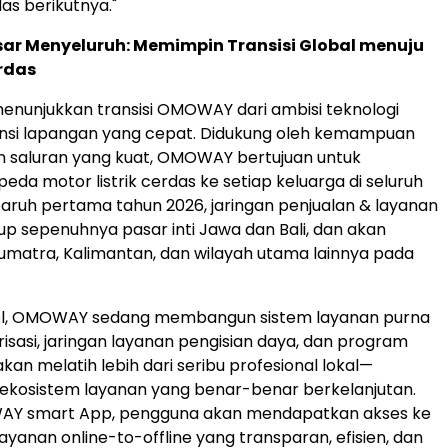
as berikutnya."
ar Menyeluruh: Memimpin Transisi Global menuju
rdas
menunjukkan transisi OMOWAY dari ambisi teknologi
nsi lapangan yang cepat. Didukung oleh kemampuan
saluran yang kuat, OMOWAY bertujuan untuk
a motor listrik cerdas ke setiap keluarga di seluruh
paruh pertama tahun 2026, jaringan penjualan & layanan
p sepenuhnya pasar inti Jawa dan
Bali
, dan akan
umatra
,
Kalimantan
, dan wilayah utama lainnya pada
el, OMOWAY sedang membangun sistem layanan purna
risasi, jaringan layanan pengisian daya, dan program
kan melatih lebih dari seribu profesional lokal—
ekosistem layanan yang benar-benar berkelanjutan.
AY smart App, pengguna akan mendapatkan akses ke
yanan online-to-offline yang transparan, efisien, dan