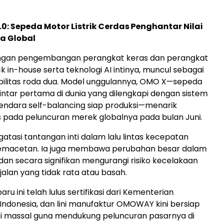
.0: Sepeda Motor Listrik Cerdas Penghantar Nilai
a Global
gan pengembangan perangkat keras dan perangkat
ck in-house serta teknologi AI intinya, muncul sebagai
bilitas roda dua. Model unggulannya, OMO X—sepeda
 pintar pertama di dunia yang dilengkapi dengan sistem
endara self-balancing siap produksi—menarik
s pada peluncuran merek globalnya pada bulan Juni.
gatasi tantangan inti dalam lalu lintas kecepatan
emacetan. Ia juga membawa perubahan besar dalam
an secara signifikan mengurangi risiko kecelakaan
jalan yang tidak rata atau basah.
u ini telah lulus sertifikasi dari Kementerian
ndonesia, dan lini manufaktur OMOWAY kini bersiap
si massal guna mendukung peluncuran pasarnya di