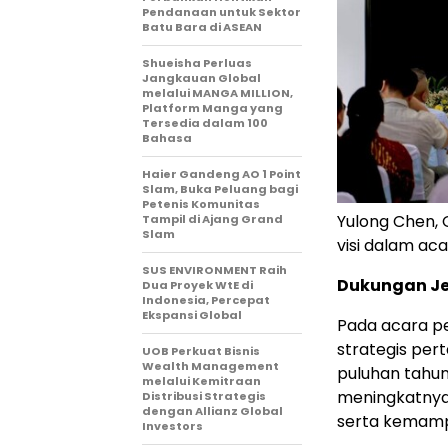
Pendanaan untuk Sektor
Batu Bara di ASEAN
Shueisha Perluas
Jangkauan Global
melalui MANGA MILLION,
Platform Manga yang
Tersedia dalam 100
Bahasa
Haier Gandeng AO 1 Point
Slam, Buka Peluang bagi
Petenis Komunitas
Yulong Chen,
Tampil di Ajang Grand
Slam
visi dalam ac
SUS ENVIRONMENT Raih
Dukungan Je
Dua Proyek WtE di
Indonesia, Percepat
Ekspansi Global
Pada acara 
strategis pe
UOB Perkuat Bisnis
Wealth Management
puluhan tahun
melalui Kemitraan
meningkatnya 
Distribusi Strategis
dengan Allianz Global
serta kemamp
Investors