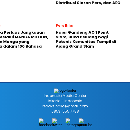
Distribusi Siaran Pers, dan AEO
s
Pers Rilis
a Perluas Jangkauan
Haier Gandeng AO 1 Point
melalui MANGA MILLION,
Slam, Buka Peluang bagi
rm Manga yang
Petenis Komunitas Tampil di
a dalam 100 Bahasa
Ajang Grand Slam
Indonesia Media Center
Jakarta - Indonesia.
redaksihallo@gmail.com
0853 1555 7788