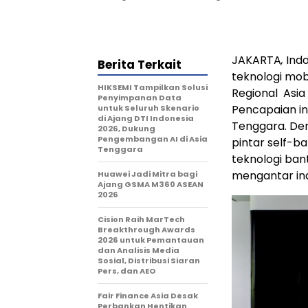
JAKARTA
,
Ind
Berita Terkait
teknologi mob
HIKSEMI Tampilkan Solusi
Regional
Asia
Penyimpanan Data
Pencapaian i
untuk Seluruh Skenario
di Ajang DTI Indonesia
Tenggara
. D
2026, Dukung
Pengembangan AI di Asia
pintar self-b
Tenggara
teknologi ba
mengantar ind
Huawei Jadi Mitra bagi
Ajang GSMA M360 ASEAN
2026
Cision Raih MarTech
Breakthrough Awards
2026 untuk Pemantauan
dan Analisis Media
Sosial, Distribusi Siaran
Pers, dan AEO
Fair Finance Asia Desak
Perbankan Hentikan