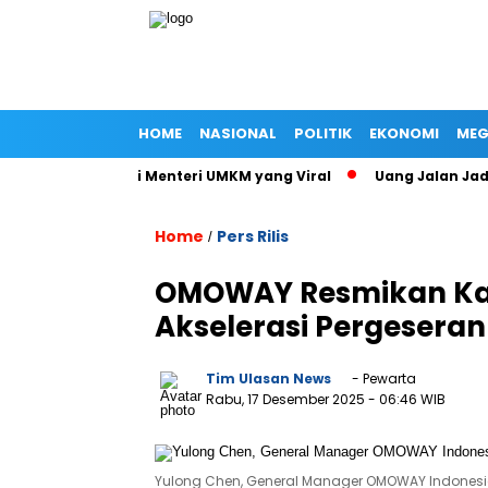
HOME
NASIONAL
POLITIK
EKONOMI
MEG
t Jalan Istri Menteri UMKM yang Viral
Uang Jalan Jadi Ban
Home
Pers Rilis
/
OMOWAY Resmikan Kant
Akselerasi Pergesera
Tim Ulasan News
- Pewarta
Rabu, 17 Desember 2025
- 06:46 WIB
Yulong Chen, General Manager OMOWAY Indonesi