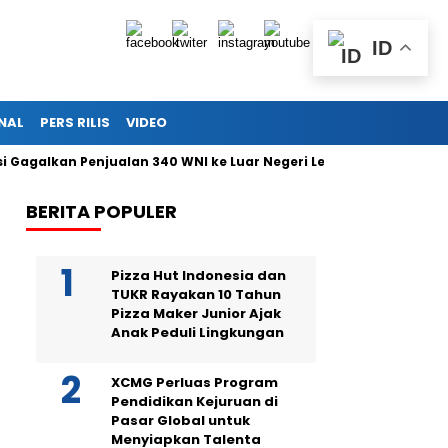
ID
NAL
PERS RILIS
VIDEO
alkan Penjualan 340 WNI ke Luar Negeri Lewat Bandara Soetta
BERITA POPULER
Pizza Hut Indonesia dan
TUKR Rayakan 10 Tahun
Pizza Maker Junior Ajak
Anak Peduli Lingkungan
XCMG Perluas Program
Pendidikan Kejuruan di
Pasar Global untuk
Menyiapkan Talenta