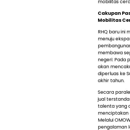
mobilitas cerd
Cakupan Pas
Mobilitas Ce
RHQ baru ini 
menuju ekspa
pembangunan 
membawa seped
negeri: Pada 
akan mencaku
diperluas ke
S
akhir tahun.
Secara paral
jual terstanda
talenta yang a
menciptakan 
Melalui OMOW
pengalaman la