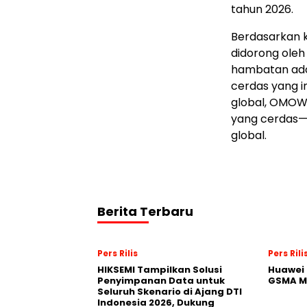
tahun
2026.
Berdasarkan 
didorong oleh
hambatan ado
cerdas yang i
global, OMOW
yang cerdas—
global.
Berita Terbaru
Pers Rilis
Pers Rili
HIKSEMI Tampilkan Solusi
Huawei 
Penyimpanan Data untuk
GSMA M
Seluruh Skenario di Ajang DTI
Indonesia 2026, Dukung