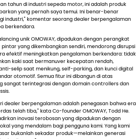
an tahun di industri sepeda motor, ini adalah produk
arkan yang pernah saya temui. Ini benar-benar
gi industri," komentar seorang dealer berpengalaman
oba berkendara.
balancing unik OMOWAY, dipadukan dengan perangkat
ur pintar yang dikembangkan sendiri, mendorong disrupsi
secara efektif meningkatkan pengalaman berkendara: tidak
nkan kaki saat bermanuver kecepatan rendah,
ti-selip saat menikung, self-parking, dan kunci digital
andar otomotif. Semua fitur ini dibangun di atas
ng sangat terintegrasi dengan domain controllers dan
ssis.
ri dealer berpengalaman adalah penegasan bahwa era
 cerdas telah tiba," kata Co-founder OMOWAY,
Todd He
.
dirkan inovasi terobosan yang dipadukan dengan
kal yang mendalam bagi pengguna kami. Yang kami
pasar bukanlah sekadar produk—melainkan generasi