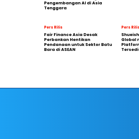
Pengembangan AI di Asia
Tenggara
Pers Rilis
Pers Rili
Fair Finance Asia Desak
Shueish
Perbankan Hentikan
Global 
Pendanaan untuk Sektor Batu
Platfo
Bara di ASEAN
Tersedi