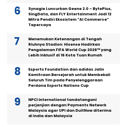
Synagie Luncurkan Geene 2.0 – BytePlus,
SingData, dan FLY Entertainment Jadi 12
Mitra Pendiri Ekosistem “AI Commerce”
Tepercaya
Menemukan Ketenangan di Tengah
Riuhnya Stadion: Hisense Hadirkan
Pengalaman FIFA World Cup 2026™ yang
Lebih Inklusif di 16 Kota Tuan Rumah
Esports Foundation dan adidas Jalin
Kemitraan Bersejarah untuk Membekali
Seluruh Tim pada Penyelenggaraan
Perdana Esports Nations Cup
NPCI International tandatangani
perjanjian dengan Payments Network
Malaysia agar UPI dan DuitNow diterima
di India dan Malaysia