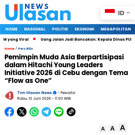
ID
HOME
NASIONAL
POLITIK
EKONOMI
MEGAPOLITAN
yang Viral
Uang Jalan Jadi Bancakan: Kepala Dinas PUPR S
/
Home
Pers Rilis
Pemimpin Muda Asia Berpartisipasi
dalam Hitachi Young Leaders
Initiative 2026 di Cebu dengan Tema
“Flow as One”
Tim Ulasan News
- Pewarta
Rabu, 10 Juni 2026
- 11:00 WIB
A
A
A