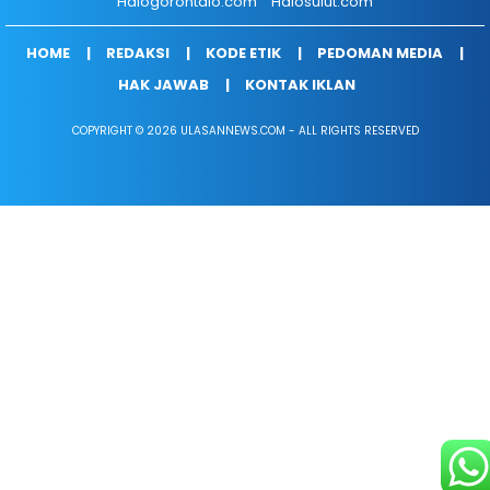
Halogorontalo.com
Halosulut.com
HOME
REDAKSI
KODE ETIK
PEDOMAN MEDIA
HAK JAWAB
KONTAK IKLAN
COPYRIGHT © 2026 ULASANNEWS.COM - ALL RIGHTS RESERVED