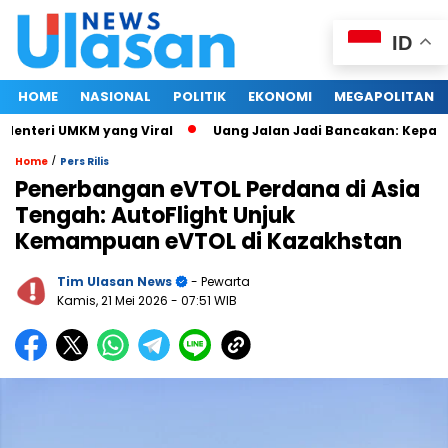
ID
HOME
NASIONAL
POLITIK
EKONOMI
MEGAPOLITAN
nteri UMKM yang Viral
Uang Jalan Jadi Bancakan: Kepala D
/
Home
Pers Rilis
Penerbangan eVTOL Perdana di Asia
Tengah: AutoFlight Unjuk
Kemampuan eVTOL di Kazakhstan
Tim Ulasan News
- Pewarta
Kamis, 21 Mei 2026
- 07:51 WIB