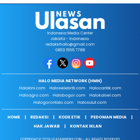
Indonesia Media Center
Jakarta - Indonesia.
redaksihallo@gmail.com
0853 1555 7788
HALO MEDIA NETWORK (HMN)
Halokini.com
Haloselebriti.com
Halocantik.com
Haloagro.com
Halobogor.com
Halokalsel.com
Halogorontalo.com
Halosulut.com
HOME
REDAKSI
KODE ETIK
PEDOMAN MEDIA
HAK JAWAB
KONTAK IKLAN
COPYRIGHT © 2026 ULASANNEWS.COM - ALL RIGHTS RESERVED