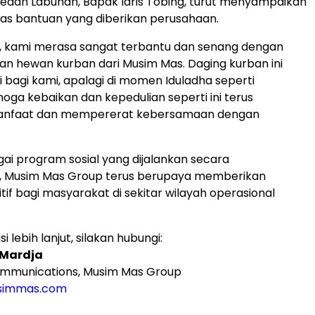
dan Labuhan, Bapak Idris Tobing, turut menyampaikan
tas bantuan yang diberikan perusahaan.
h, kami merasa sangat terbantu dan senang dengan
n hewan kurban dari Musim Mas. Daging kurban ini
i bagi kami, apalagi di momen Iduladha seperti
oga kebaikan dan kepedulian seperti ini terus
faat dan mempererat kebersamaan dengan
gai program sosial yang dijalankan secara
n, Musim Mas Group terus berupaya memberikan
itif bagi masyarakat di sekitar wilayah operasional
i lebih lanjut, silakan hubungi:
 Mardja
mmunications, Musim Mas Group
immas.com