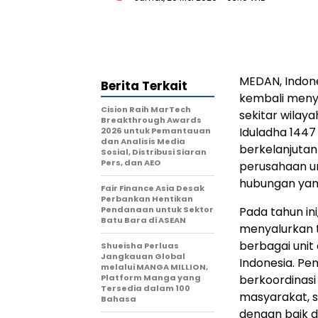
MEDAN, Indon
Berita Terkait
kembali meny
Cision Raih MarTech
sekitar wilay
Breakthrough Awards
Iduladha 1447
2026 untuk Pemantauan
dan Analisis Media
berkelanjutan
Sosial, Distribusi Siaran
Pers, dan AEO
perusahaan u
hubungan yan
Fair Finance Asia Desak
Perbankan Hentikan
Pendanaan untuk Sektor
Pada tahun in
Batu Bara di ASEAN
menyalurkan t
berbagai unit
Shueisha Perluas
Jangkauan Global
Indonesia. Pe
melalui MANGA MILLION,
Platform Manga yang
berkoordinasi
Tersedia dalam 100
masyarakat, s
Bahasa
dengan baik d