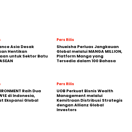
s
Pers Rilis
nance Asia Desak
Shueisha Perluas Jangkauan
kan Hentikan
Global melalui MANGA MILLION,
an untuk Sektor Batu
Platform Manga yang
 ASEAN
Tersedia dalam 100 Bahasa
s
Pers Rilis
VIRONMENT Raih Dua
UOB Perkuat Bisnis Wealth
WtE di Indonesia,
Management melalui
t Ekspansi Global
Kemitraan Distribusi Strategis
dengan Allianz Global
Investors