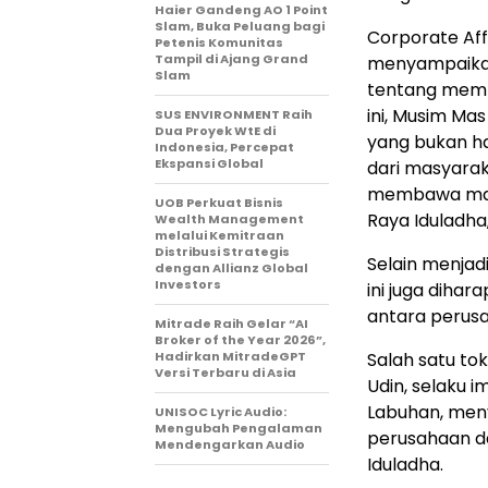
Haier Gandeng AO 1 Point
Slam, Buka Peluang bagi
Corporate Aff
Petenis Komunitas
Tampil di Ajang Grand
menyampaikan 
Slam
tentang mempe
ini, Musim M
SUS ENVIRONMENT Raih
Dua Proyek WtE di
yang bukan ha
Indonesia, Percepat
Ekspansi Global
dari masyarak
membawa man
UOB Perkuat Bisnis
Raya Iduladha,
Wealth Management
melalui Kemitraan
Distribusi Strategis
Selain menjad
dengan Allianz Global
Investors
ini juga dih
antara perusa
Mitrade Raih Gelar “AI
Broker of the Year 2026”,
Hadirkan MitradeGPT
Salah satu to
Versi Terbaru di Asia
Udin, selaku 
Labuhan, men
UNISOC Lyric Audio:
Mengubah Pengalaman
perusahaan d
Mendengarkan Audio
Iduladha.