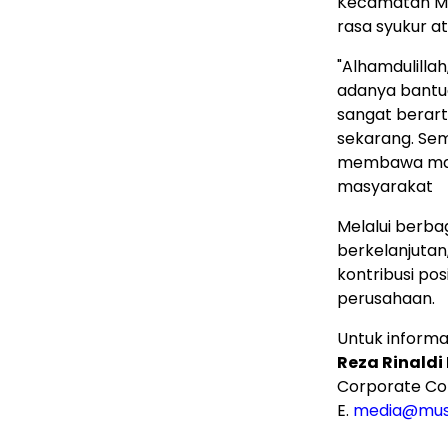
Kecamatan Me
rasa syukur a
"Alhamdulilla
adanya bantua
sangat berart
sekarang. Sem
membawa man
masyarakat
Melalui berba
berkelanjuta
kontribusi pos
perusahaan.
Untuk informas
Reza Rinaldi
Corporate Co
E.
media@mus