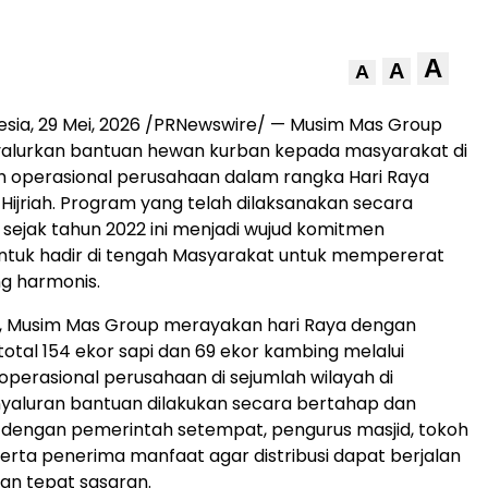
A
A
A
esia
,
29 Mei, 2026
/PRNewswire/ — Musim Mas Group
alurkan bantuan hewan kurban kepada masyarakat di
ah operasional perusahaan dalam rangka Hari Raya
 Hijriah. Program yang telah dilaksanakan secara
 sejak tahun 2022 ini menjadi wujud komitmen
ntuk hadir di tengah Masyarakat untuk mempererat
g harmonis.
i, Musim Mas Group merayakan hari Raya dengan
otal 154 ekor sapi dan 69 ekor kambing melalui
 operasional perusahaan di sejumlah wilayah di
nyaluran bantuan dilakukan secara bertahap dan
 dengan pemerintah setempat, pengurus masjid, tokoh
erta penerima manfaat agar distribusi dapat berjalan
an tepat sasaran.