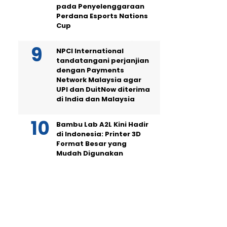
pada Penyelenggaraan
Perdana Esports Nations
Cup
NPCI International
tandatangani perjanjian
dengan Payments
Network Malaysia agar
UPI dan DuitNow diterima
di India dan Malaysia
Bambu Lab A2L Kini Hadir
di Indonesia: Printer 3D
Format Besar yang
Mudah Digunakan