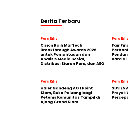
Berita Terbaru
Pers Rilis
Pers Rili
Cision Raih MarTech
Fair Fi
Breakthrough Awards 2026
Perban
untuk Pemantauan dan
Pendana
Analisis Media Sosial,
Bara di
Distribusi Siaran Pers, dan AEO
Pers Rilis
Pers Rili
Haier Gandeng AO 1 Point
SUS EN
Slam, Buka Peluang bagi
Proyek 
Petenis Komunitas Tampil di
Percepa
Ajang Grand Slam