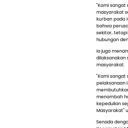
"Kami sangat
masyarakat se
kurban pada H
bahwa perusah
sekitar, teta
hubungan den
Ia juga mena
dilaksanakan
masyarakat.
"Kami sangat
pelaksanaan 
membutuhkan. 
menambah han
kepedulian sep
Masyarakat" u
Senada dengan