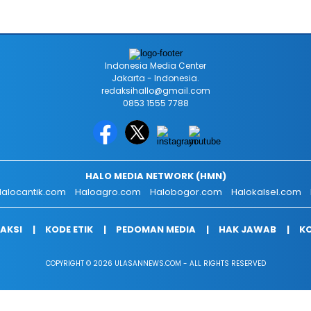
Indonesia Media Center
Jakarta - Indonesia.
redaksihallo@gmail.com
0853 1555 7788
HALO MEDIA NETWORK (HMN)
alocantik.com
Haloagro.com
Halobogor.com
Halokalsel.com
AKSI
KODE ETIK
PEDOMAN MEDIA
HAK JAWAB
KO
COPYRIGHT © 2026 ULASANNEWS.COM - ALL RIGHTS RESERVED