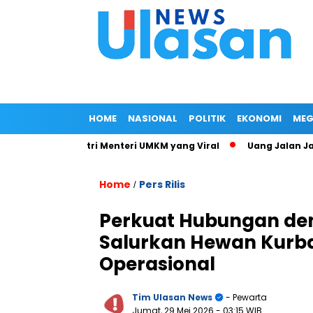
HOME
NASIONAL
POLITIK
EKONOMI
MEG
urat Jalan Istri Menteri UMKM yang Viral
Uang Jalan Jadi B
Home
Pers Rilis
/
Perkuat Hubungan de
Salurkan Hewan Kurba
Operasional
Tim Ulasan News
- Pewarta
Jumat, 29 Mei 2026
- 03:15 WIB