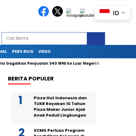
ID
NAL
PERS RILIS
VIDEO
Gagalkan Penjualan 340 WNI ke Luar Negeri Lewat Bandara Soetta
BERITA POPULER
Pizza Hut Indonesia dan
TUKR Rayakan 10 Tahun
Pizza Maker Junior Ajak
Anak Peduli Lingkungan
XCMG Perluas Program