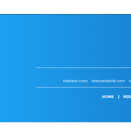
Halokini.com
Haloselebriti.com
H
HOME
RED