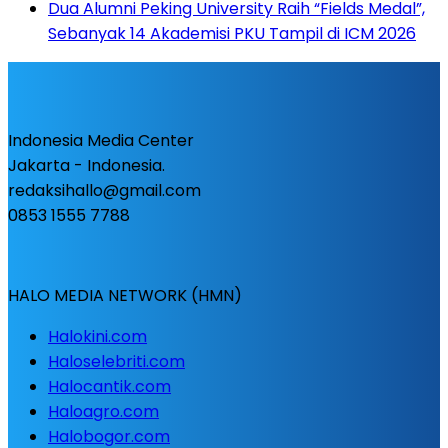
Dua Alumni Peking University Raih “Fields Medal”,
Sebanyak 14 Akademisi PKU Tampil di ICM 2026
Indonesia Media Center
Jakarta - Indonesia.
redaksihallo@gmail.com
0853 1555 7788
HALO MEDIA NETWORK (HMN)
Halokini.com
Haloselebriti.com
Halocantik.com
Haloagro.com
Halobogor.com