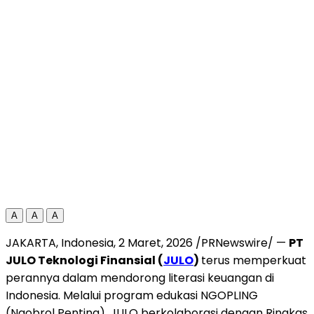
A
A
A
JAKARTA, Indonesia
,
2 Maret, 2026
/PRNewswire/ —
PT
JULO Teknologi Finansial (
JULO
)
terus memperkuat
perannya dalam mendorong literasi keuangan di
Indonesia. Melalui program edukasi NGOPLING
(Ngobrol Penting), JULO berkolaborasi dengan Ringkas