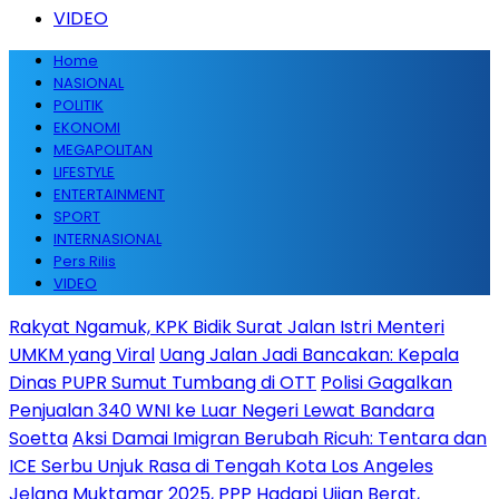
VIDEO
Home
NASIONAL
POLITIK
EKONOMI
MEGAPOLITAN
LIFESTYLE
ENTERTAINMENT
SPORT
INTERNASIONAL
Pers Rilis
VIDEO
Rakyat Ngamuk, KPK Bidik Surat Jalan Istri Menteri
UMKM yang Viral
Uang Jalan Jadi Bancakan: Kepala
Dinas PUPR Sumut Tumbang di OTT
Polisi Gagalkan
Penjualan 340 WNI ke Luar Negeri Lewat Bandara
Soetta
Aksi Damai Imigran Berubah Ricuh: Tentara dan
ICE Serbu Unjuk Rasa di Tengah Kota Los Angeles
Jelang Muktamar 2025, PPP Hadapi Ujian Berat,