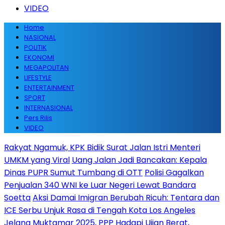
VIDEO
Home
NASIONAL
POLITIK
EKONOMI
MEGAPOLITAN
LIFESTYLE
ENTERTAINMENT
SPORT
INTERNASIONAL
Pers Rilis
VIDEO
Rakyat Ngamuk, KPK Bidik Surat Jalan Istri Menteri
UMKM yang Viral
Uang Jalan Jadi Bancakan: Kepala
Dinas PUPR Sumut Tumbang di OTT
Polisi Gagalkan
Penjualan 340 WNI ke Luar Negeri Lewat Bandara
Soetta
Aksi Damai Imigran Berubah Ricuh: Tentara dan
ICE Serbu Unjuk Rasa di Tengah Kota Los Angeles
Jelang Muktamar 2025, PPP Hadapi Ujian Berat,