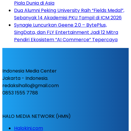
Piala Dunia di Asia
Dua Alumni Peking University Raih “Fields Medal”,
Sebanyak 14 Akademisi PKU Tampil di ICM 2026
Synagie Luncurkan Geene 2.0 – BytePlus,
SingData, dan FLY Entertainment Jadi 12 Mitra
Pendiri Ekosistem “AI Commerce” Tepercaya
Indonesia Media Center
Jakarta - Indonesia.
redaksihallo@gmail.com
0853 1555 7788
HALO MEDIA NETWORK (HMN)
Halokini.com