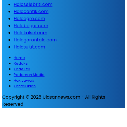
Haloselebriti.com
Halocantik.com
Haloagro.com
Halobogor.com
Halokalsel.com
Halogorontalo.com
Halosulut.com
Home
Redaksi
Kode Etik
Pedoman Media
Hak Jawab
Kontak Iklan
Copyright © 2026 Ulasannews.com - All Rights
Reserved