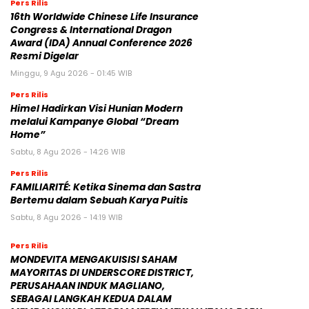
Pers Rilis
16th Worldwide Chinese Life Insurance
Congress & International Dragon
Award (IDA) Annual Conference 2026
Resmi Digelar
Minggu, 9 Agu 2026 - 01:45 WIB
Pers Rilis
Himel Hadirkan Visi Hunian Modern
melalui Kampanye Global “Dream
Home”
Sabtu, 8 Agu 2026 - 14:26 WIB
Pers Rilis
FAMILIARITÉ: Ketika Sinema dan Sastra
Bertemu dalam Sebuah Karya Puitis
Sabtu, 8 Agu 2026 - 14:19 WIB
Pers Rilis
MONDEVITA MENGAKUISISI SAHAM
MAYORITAS DI UNDERSCORE DISTRICT,
PERUSAHAAN INDUK MAGLIANO,
SEBAGAI LANGKAH KEDUA DALAM