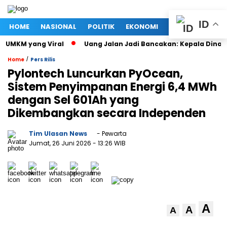
ID
HOME
NASIONAL
POLITIK
EKONOMI
MEGAPOLITAN
MKM yang Viral
Uang Jalan Jadi Bancakan: Kepala Dinas PU
/
Home
Pers Rilis
Pylontech Luncurkan PyOcean,
Sistem Penyimpanan Energi 6,4 MWh
dengan Sel 601Ah yang
Dikembangkan secara Independen
Tim Ulasan News
- Pewarta
Jumat, 26 Juni 2026
- 13:26 WIB
A
A
A