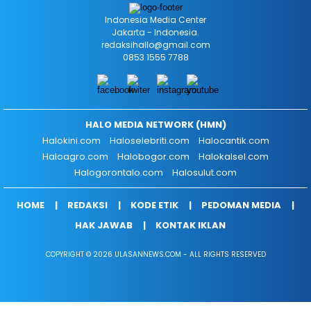
Indonesia Media Center
Jakarta - Indonesia.
redaksihallo@gmail.com
0853 1555 7788
HALO MEDIA NETWORK (HMN)
Halokini.com
Haloselebriti.com
Halocantik.com
Haloagro.com
Halobogor.com
Halokalsel.com
Halogorontalo.com
Halosulut.com
HOME
REDAKSI
KODE ETIK
PEDOMAN MEDIA
HAK JAWAB
KONTAK IKLAN
COPYRIGHT © 2026 ULASANNEWS.COM - ALL RIGHTS RESERVED