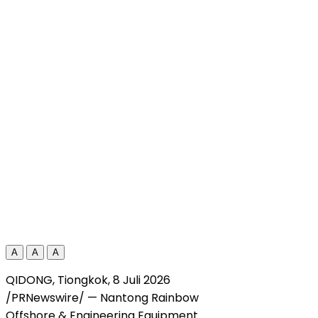
A
A
A
QIDONG, Tiongkok, 8 Juli 2026
/PRNewswire/ — Nantong Rainbow
Offshore & Engineering Equipment