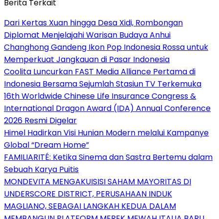
Berita Terkait
Dari Kertas Xuan hingga Desa Xidi, Rombongan
Diplomat Menjelajahi Warisan Budaya Anhui
Changhong Gandeng Ikon Pop Indonesia Rossa untuk
Memperkuat Jangkauan di Pasar Indonesia
Coolita Luncurkan FAST Media Alliance Pertama di
Indonesia Bersama Sejumlah Stasiun TV Terkemuka
16th Worldwide Chinese Life Insurance Congress &
International Dragon Award (IDA) Annual Conference
2026 Resmi Digelar
Himel Hadirkan Visi Hunian Modern melalui Kampanye
Global “Dream Home”
FAMILIARITÉ: Ketika Sinema dan Sastra Bertemu dalam
Sebuah Karya Puitis
MONDEVITA MENGAKUISISI SAHAM MAYORITAS DI
UNDERSCORE DISTRICT, PERUSAHAAN INDUK
MAGLIANO, SEBAGAI LANGKAH KEDUA DALAM
MEMBANGUN PLATFORM MEREK MEWAH ITALIA BARU