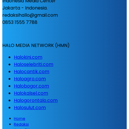
Indonesia Media Center
Jakarta - Indonesia.
redaksihallo@gmail.com
0853 1555 7788
HALO MEDIA NETWORK (HMN)
Halokini.com
Haloselebriti.com
Halocantik.com
Haloagro.com
Halobogor.com
Halokalsel.com
Halogorontalo.com
Halosulut.com
Home
Redaksi