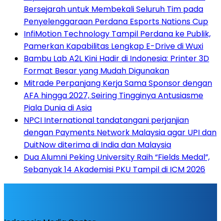
Bersejarah untuk Membekali Seluruh Tim pada
Penyelenggaraan Perdana Esports Nations Cup
InfiMotion Technology Tampil Perdana ke Publik,
Pamerkan Kapabilitas Lengkap E-Drive di Wuxi
Bambu Lab A2L Kini Hadir di Indonesia: Printer 3D
Format Besar yang Mudah Digunakan
Mitrade Perpanjang Kerja Sama Sponsor dengan
AFA hingga 2027, Seiring Tingginya Antusiasme
Piala Dunia di Asia
NPCI International tandatangani perjanjian
dengan Payments Network Malaysia agar UPI dan
DuitNow diterima di India dan Malaysia
Dua Alumni Peking University Raih “Fields Medal”,
Sebanyak 14 Akademisi PKU Tampil di ICM 2026