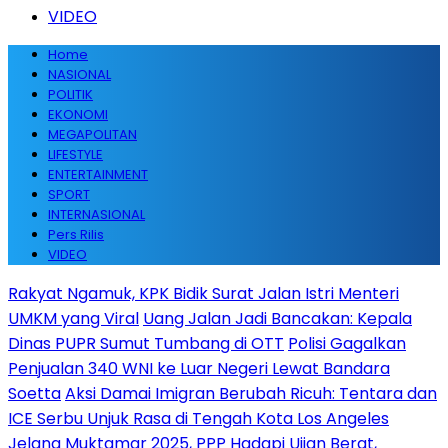
VIDEO
Home
NASIONAL
POLITIK
EKONOMI
MEGAPOLITAN
LIFESTYLE
ENTERTAINMENT
SPORT
INTERNASIONAL
Pers Rilis
VIDEO
Rakyat Ngamuk, KPK Bidik Surat Jalan Istri Menteri
UMKM yang Viral
Uang Jalan Jadi Bancakan: Kepala
Dinas PUPR Sumut Tumbang di OTT
Polisi Gagalkan
Penjualan 340 WNI ke Luar Negeri Lewat Bandara
Soetta
Aksi Damai Imigran Berubah Ricuh: Tentara dan
ICE Serbu Unjuk Rasa di Tengah Kota Los Angeles
Jelang Muktamar 2025, PPP Hadapi Ujian Berat,