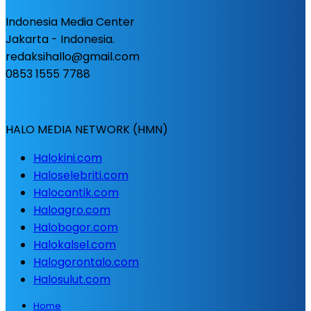
Indonesia Media Center
Jakarta - Indonesia.
redaksihallo@gmail.com
0853 1555 7788
HALO MEDIA NETWORK (HMN)
Halokini.com
Haloselebriti.com
Halocantik.com
Haloagro.com
Halobogor.com
Halokalsel.com
Halogorontalo.com
Halosulut.com
Home