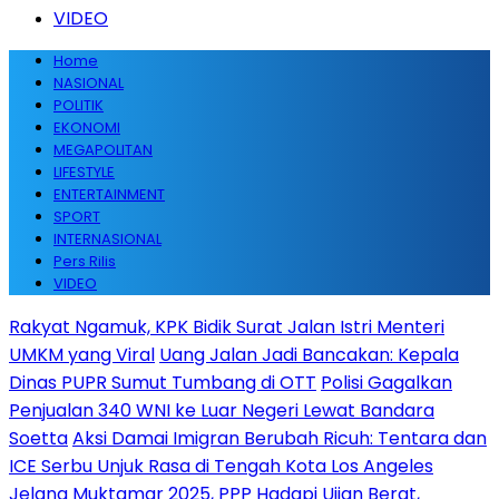
VIDEO
Home
NASIONAL
POLITIK
EKONOMI
MEGAPOLITAN
LIFESTYLE
ENTERTAINMENT
SPORT
INTERNASIONAL
Pers Rilis
VIDEO
Rakyat Ngamuk, KPK Bidik Surat Jalan Istri Menteri
UMKM yang Viral
Uang Jalan Jadi Bancakan: Kepala
Dinas PUPR Sumut Tumbang di OTT
Polisi Gagalkan
Penjualan 340 WNI ke Luar Negeri Lewat Bandara
Soetta
Aksi Damai Imigran Berubah Ricuh: Tentara dan
ICE Serbu Unjuk Rasa di Tengah Kota Los Angeles
Jelang Muktamar 2025, PPP Hadapi Ujian Berat,