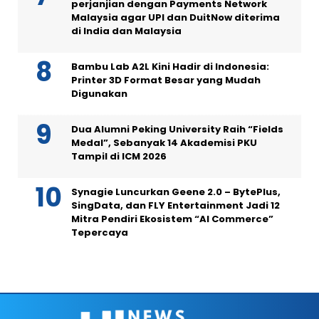
perjanjian dengan Payments Network
Malaysia agar UPI dan DuitNow diterima
di India dan Malaysia
Bambu Lab A2L Kini Hadir di Indonesia:
Printer 3D Format Besar yang Mudah
Digunakan
Dua Alumni Peking University Raih “Fields
Medal”, Sebanyak 14 Akademisi PKU
Tampil di ICM 2026
Synagie Luncurkan Geene 2.0 – BytePlus,
SingData, dan FLY Entertainment Jadi 12
Mitra Pendiri Ekosistem “AI Commerce”
Tepercaya