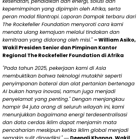
kesehatan, pendidikan dan energi, solusi dan
kepemimpinan yang dipimpin oleh Afrika, serta
peran modal filantropi. Laporan Dampak terbaru dari
The Rockefeller Foundation menyoroti cara kami
menata ulang kemajuan melalui tindakan dan
kemitraan yang didorong oleh misi."
– William Asiko,
Wakil Presiden Senior dan Pimpinan Kantor
Regional The Rockefeller Foundation di Afrika
"Pada tahun 2025, pekerjaan kami di Asia
membuktikan bahwa teknologi mutakhir seperti
penyimpanan baterai dan alat pertanian bertenaga
AI bukan hanya inovasi, namun juga menjadi
penyelamat yang penting." Dengan menjangkau
hampir 94 juta orang di seluruh wilayah ini, kami
menunjukkan bagaimana energi terdesentralisasi
dan data cerdas iklim dapat menjamin mata
pencaharian meskipun ketika iklim global menjadi
semakin sulit diprediksi."
―
Deepali Khanna, Wakil