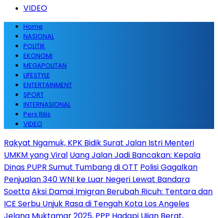
VIDEO
Home
NASIONAL
POLITIK
EKONOMI
MEGAPOLITAN
LIFESTYLE
ENTERTAINMENT
SPORT
INTERNASIONAL
Pers Rilis
VIDEO
Rakyat Ngamuk, KPK Bidik Surat Jalan Istri Menteri
UMKM yang Viral
Uang Jalan Jadi Bancakan: Kepala
Dinas PUPR Sumut Tumbang di OTT
Polisi Gagalkan
Penjualan 340 WNI ke Luar Negeri Lewat Bandara
Soetta
Aksi Damai Imigran Berubah Ricuh: Tentara dan
ICE Serbu Unjuk Rasa di Tengah Kota Los Angeles
Jelang Muktamar 2025, PPP Hadapi Ujian Berat,