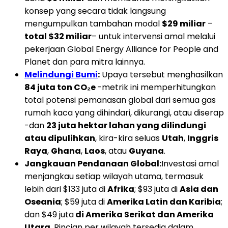
konsep yang secara tidak langsung
mengumpulkan tambahan modal
$29 miliar
–
total $32 miliar
– untuk intervensi amal melalui
pekerjaan Global Energy Alliance for People and
Planet dan para mitra lainnya.
Melindungi Bumi
:
Upaya tersebut menghasilkan
84 juta ton CO₂e
-metrik ini memperhitungkan
total potensi pemanasan global dari semua gas
rumah kaca yang dihindari, dikurangi, atau diserap
-dan
23 juta hektar lahan yang dilindungi
atau dipulihkan
, kira-kira seluas
Utah
,
Inggris
Raya
,
Ghana
,
Laos
, atau
Guyana
.
Jangkauan Pendanaan Global:
Investasi amal
menjangkau setiap wilayah utama, termasuk
lebih dari $133 juta di
Afrika
; $93 juta di
Asia dan
Oseania
; $59 juta di
Amerika Latin dan Karibia
;
dan $49 juta
di Amerika Serikat dan Amerika
Utara
. Rincian per wilayah tersedia dalam