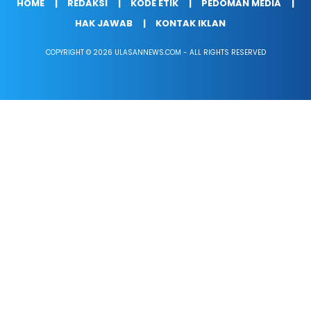
HOME
REDAKSI
KODE ETIK
PEDOMAN MEDIA
HAK JAWAB
KONTAK IKLAN
COPYRIGHT © 2026 ULASANNEWS.COM - ALL RIGHTS RESERVED