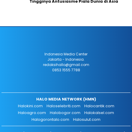
Tingginya Antusiasme Piala Dunia di Asia
Indonesia Media Center
Jakarta - Indonesia.
redaksihallo@gmail.com
0853 1555 7788
HALO MEDIA NETWORK (HMN)
Halokini.com
Haloselebriti.com
Halocantik.com
Haloagro.com
Halobogor.com
Halokalsel.com
Halogorontalo.com
Halosulut.com