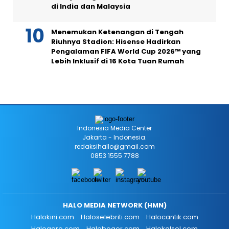
di India dan Malaysia
Menemukan Ketenangan di Tengah
Riuhnya Stadion: Hisense Hadirkan
Pengalaman FIFA World Cup 2026™ yang
Lebih Inklusif di 16 Kota Tuan Rumah
Indonesia Media Center
Jakarta - Indonesia.
redaksihallo@gmail.com
0853 1555 7788
HALO MEDIA NETWORK (HMN)
Halokini.com
Haloselebriti.com
Halocantik.com
Haloagro.com
Halobogor.com
Halokalsel.com