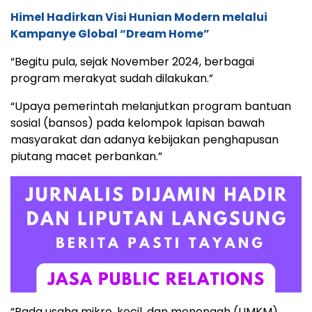
Himel Hadirkan Visi Hunian Modern melalui
Kampanye Global “Dream Home”
“Begitu pula, sejak November 2024, berbagai
program merakyat sudah dilakukan.”
“Upaya pemerintah melanjutkan program bantuan
sosial (bansos) pada kelompok lapisan bawah
masyarakat dan adanya kebijakan penghapusan
piutang macet perbankan.”
“Pada usaha mikro, kecil, dan menengah (UMKM)