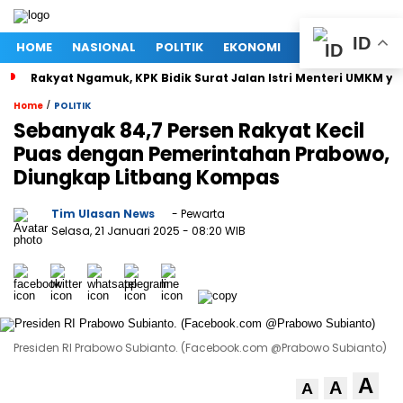
ID
HOME
NASIONAL
POLITIK
EKONOMI
MEGAPOLITAN
Rakyat Ngamuk, KPK Bidik Surat Jalan Istri Menteri UMKM ya
/
Home
POLITIK
Sebanyak 84,7 Persen Rakyat Kecil
Puas dengan Pemerintahan Prabowo,
Diungkap Litbang Kompas
Tim Ulasan News
- Pewarta
Selasa, 21 Januari 2025
- 08:20 WIB
Presiden RI Prabowo Subianto. (Facebook.com @Prabowo Subianto)
A
A
A