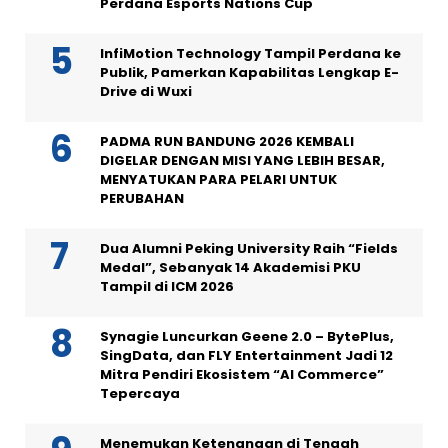
Perdana Esports Nations Cup
InfiMotion Technology Tampil Perdana ke
Publik, Pamerkan Kapabilitas Lengkap E-
Drive di Wuxi
PADMA RUN BANDUNG 2026 KEMBALI
DIGELAR DENGAN MISI YANG LEBIH BESAR,
MENYATUKAN PARA PELARI UNTUK
PERUBAHAN
Dua Alumni Peking University Raih “Fields
Medal”, Sebanyak 14 Akademisi PKU
Tampil di ICM 2026
Synagie Luncurkan Geene 2.0 – BytePlus,
SingData, dan FLY Entertainment Jadi 12
Mitra Pendiri Ekosistem “AI Commerce”
Tepercaya
Menemukan Ketenangan di Tengah