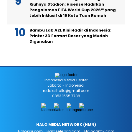
Riuhnya Stadion: Hisense Hadirkan
Pengalaman FIFA World Cup 2026™ yang
Lebih Inklusif di 16 Kota Tuan Rumah
Bambu Lab A2L Kini Hadir di Indonesia:
Printer 3D Format Besar yang Mudah
Digunakan
Indonesia Media Center
Jakarta - Indonesia.
redaksihallo@gmail.com
0853 1555 7788
HALO MEDIA NETWORK (HMN)
Halokini.com
Haloselebriti.com
Halocantik.com