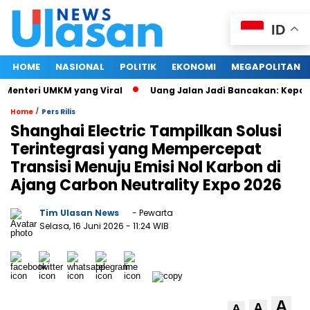
ID
HOME
NASIONAL
POLITIK
EKONOMI
MEGAPOLITAN
Menteri UMKM yang Viral
Uang Jalan Jadi Bancakan: Kepala 
/
Home
Pers Rilis
Shanghai Electric Tampilkan Solusi
Terintegrasi yang Mempercepat
Transisi Menuju Emisi Nol Karbon di
Ajang Carbon Neutrality Expo 2026
Tim Ulasan News
- Pewarta
Selasa, 16 Juni 2026
- 11:24 WIB
A
A
A