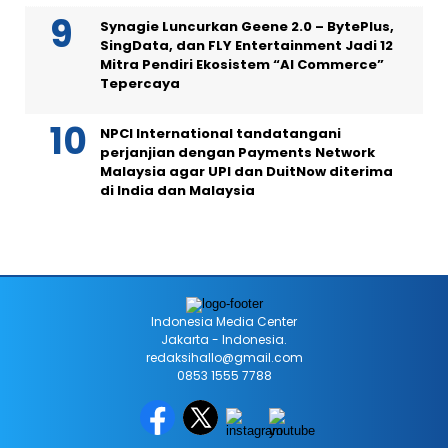
Synagie Luncurkan Geene 2.0 – BytePlus,
SingData, dan FLY Entertainment Jadi 12
Mitra Pendiri Ekosistem “AI Commerce”
Tepercaya
NPCI International tandatangani
perjanjian dengan Payments Network
Malaysia agar UPI dan DuitNow diterima
di India dan Malaysia
Indonesia Media Center
Jakarta - Indonesia.
redaksihallo@gmail.com
0853 1555 7788