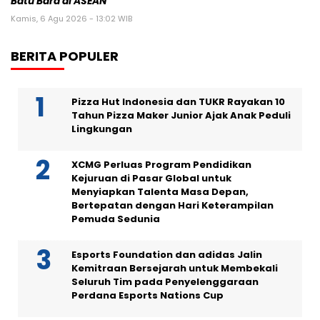
Batu Bara di ASEAN
Kamis, 6 Agu 2026 - 13:02 WIB
BERITA POPULER
Pizza Hut Indonesia dan TUKR Rayakan 10
Tahun Pizza Maker Junior Ajak Anak Peduli
Lingkungan
XCMG Perluas Program Pendidikan
Kejuruan di Pasar Global untuk
Menyiapkan Talenta Masa Depan,
Bertepatan dengan Hari Keterampilan
Pemuda Sedunia
Esports Foundation dan adidas Jalin
Kemitraan Bersejarah untuk Membekali
Seluruh Tim pada Penyelenggaraan
Perdana Esports Nations Cup