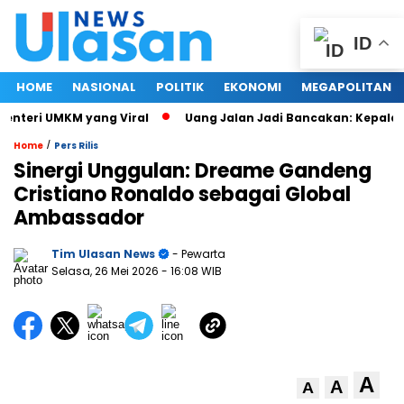
ID
HOME
NASIONAL
POLITIK
EKONOMI
MEGAPOLITAN
nteri UMKM yang Viral
Uang Jalan Jadi Bancakan: Kepala D
/
Home
Pers Rilis
Sinergi Unggulan: Dreame Gandeng
Cristiano Ronaldo sebagai Global
Ambassador
Tim Ulasan News
- Pewarta
Selasa, 26 Mei 2026
- 16:08 WIB
A
A
A