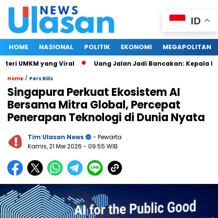
ID
HOME
NASIONAL
POLITIK
EKONOMI
MEGAPOLITAN
i UMKM yang Viral
Uang Jalan Jadi Bancakan: Kepala Dinas
/
Home
Pers Rilis
Singapura Perkuat Ekosistem AI
Bersama Mitra Global, Percepat
Penerapan Teknologi di Dunia Nyata
Tim Ulasan News
- Pewarta
Kamis, 21 Mei 2026
- 09:55 WIB