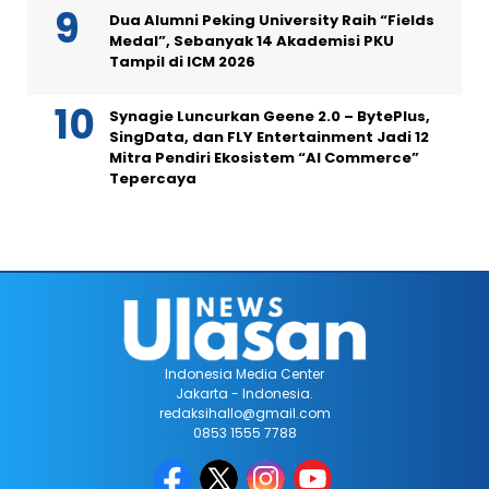
Dua Alumni Peking University Raih “Fields
Medal”, Sebanyak 14 Akademisi PKU
Tampil di ICM 2026
Synagie Luncurkan Geene 2.0 – BytePlus,
SingData, dan FLY Entertainment Jadi 12
Mitra Pendiri Ekosistem “AI Commerce”
Tepercaya
Indonesia Media Center
Jakarta - Indonesia.
redaksihallo@gmail.com
0853 1555 7788