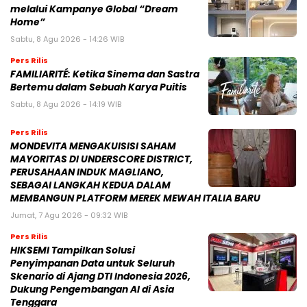
melalui Kampanye Global “Dream
Home”
Sabtu, 8 Agu 2026 - 14:26 WIB
Pers Rilis
FAMILIARITÉ: Ketika Sinema dan Sastra
Bertemu dalam Sebuah Karya Puitis
Sabtu, 8 Agu 2026 - 14:19 WIB
Pers Rilis
MONDEVITA MENGAKUISISI SAHAM
MAYORITAS DI UNDERSCORE DISTRICT,
PERUSAHAAN INDUK MAGLIANO,
SEBAGAI LANGKAH KEDUA DALAM
MEMBANGUN PLATFORM MEREK MEWAH ITALIA BARU
Jumat, 7 Agu 2026 - 09:32 WIB
Pers Rilis
HIKSEMI Tampilkan Solusi
Penyimpanan Data untuk Seluruh
Skenario di Ajang DTI Indonesia 2026,
Dukung Pengembangan AI di Asia
Tenggara