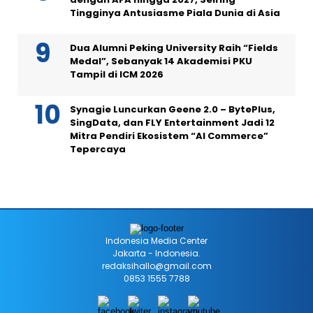
Tingginya Antusiasme Piala Dunia di Asia
Dua Alumni Peking University Raih “Fields
Medal”, Sebanyak 14 Akademisi PKU
Tampil di ICM 2026
Synagie Luncurkan Geene 2.0 – BytePlus,
SingData, dan FLY Entertainment Jadi 12
Mitra Pendiri Ekosistem “AI Commerce”
Tepercaya
Indonesia Media Center
Jakarta - Indonesia.
redaksihallo@gmail.com
0853 1555 7788