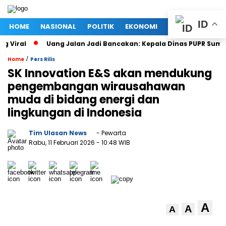
ID
HOME
NASIONAL
POLITIK
EKONOMI
MEGAPOLITAN
iral
Uang Jalan Jadi Bancakan: Kepala Dinas PUPR Sumut T
/
Home
Pers Rilis
SK Innovation E&S akan mendukung
pengembangan wirausahawan
muda di bidang energi dan
lingkungan di Indonesia
Tim Ulasan News
- Pewarta
Rabu, 11 Februari 2026
- 10:48 WIB
A
A
A