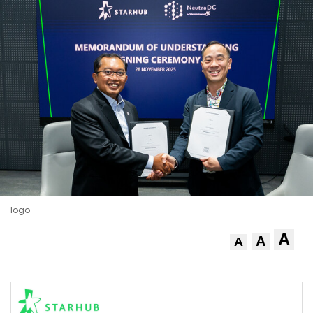
logo
A
A
A