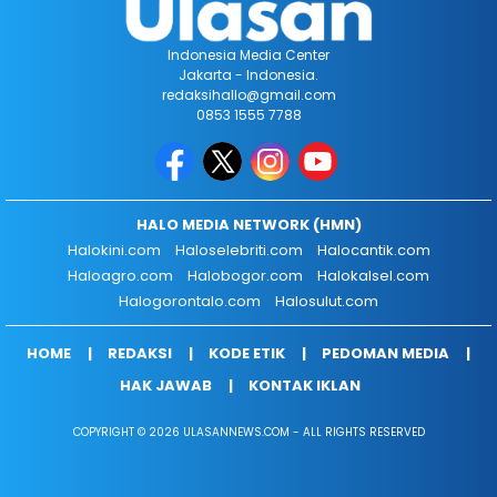
Indonesia Media Center
Jakarta - Indonesia.
redaksihallo@gmail.com
0853 1555 7788
HALO MEDIA NETWORK (HMN)
Halokini.com
Haloselebriti.com
Halocantik.com
Haloagro.com
Halobogor.com
Halokalsel.com
Halogorontalo.com
Halosulut.com
HOME
REDAKSI
KODE ETIK
PEDOMAN MEDIA
HAK JAWAB
KONTAK IKLAN
COPYRIGHT © 2026 ULASANNEWS.COM - ALL RIGHTS RESERVED