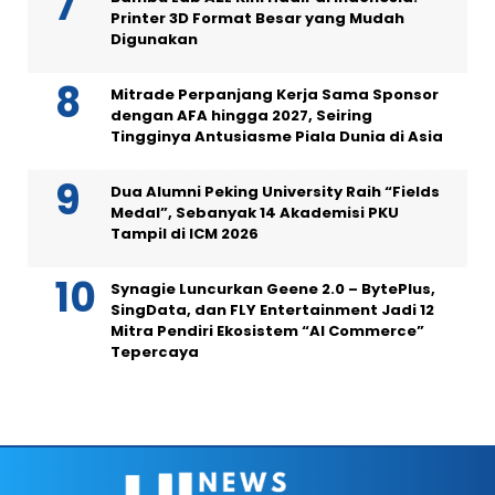
Printer 3D Format Besar yang Mudah
Digunakan
Mitrade Perpanjang Kerja Sama Sponsor
dengan AFA hingga 2027, Seiring
Tingginya Antusiasme Piala Dunia di Asia
Dua Alumni Peking University Raih “Fields
Medal”, Sebanyak 14 Akademisi PKU
Tampil di ICM 2026
Synagie Luncurkan Geene 2.0 – BytePlus,
SingData, dan FLY Entertainment Jadi 12
Mitra Pendiri Ekosistem “AI Commerce”
Tepercaya