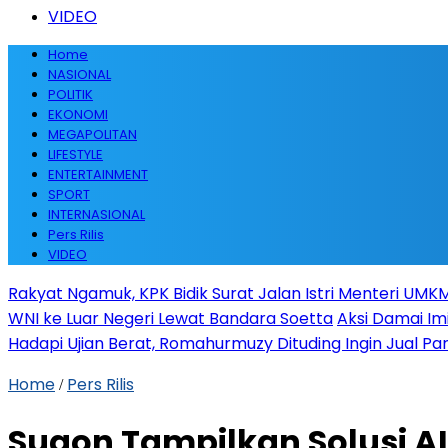
VIDEO
Home
NASIONAL
POLITIK
EKONOMI
MEGAPOLITAN
LIFESTYLE
ENTERTAINMENT
SPORT
INTERNASIONAL
Pers Rilis
VIDEO
Rakyat Ngamuk, KPK Bidik Surat Jalan Istri Menteri UMKM
WNI ke Luar Negeri Lewat Bandara Soetta
Aksi Damai Im
Hadapi Ujian Berat, Romahurmuzy Dituding Ingin Jual Par
Home
Pers Rilis
/
Sugon Tampilkan Solusi AI