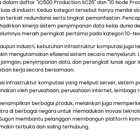
dalam daftar "IO500 Production SC26" dan "10 Node Prod
as di industri. Kedua kategori tersebut hanya menilai s
 terkait redundansi serta tingkat pemanfaatan. Pencap
an kinerja sistem penyimpanan data kelas dunia dengan
lumnya meraih peringkat pertama pada kategori 10-Nod
aupun industri, kebutuhan infrastruktur komputasi juga t
in mengutamakan efisiensi sistem secara menyeluruh. U
jaringan, penyimpanan data, dan perangkat lunak agar l
eban kerja secara bersamaan.
 infrastruktur komputasi yang meliputi server, sistem p
gunakan oleh perusahaan, perusahaan internet, lembaga ris
 menampilkan berbagai produk, melainkan juga memperke
itra di berbagai negara untuk memadukan inovasi tekno
, Sugon membantu pelanggan membangun platform komput
makin terbuka dan saling terhubung.