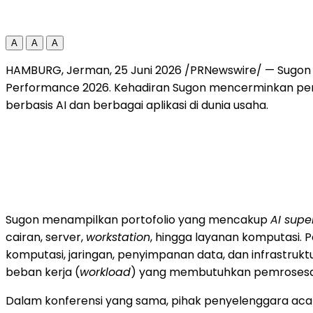
A
A
A
HAMBURG, Jerman, 25 Juni 2026 /PRNewswire/ — Sugon 
Performance 2026. Kehadiran Sugon mencerminkan perke
berbasis AI dan berbagai aplikasi di dunia usaha.
Sugon menampilkan portofolio yang mencakup
AI sup
cairan, server,
workstation
, hingga layanan komputasi. 
komputasi, jaringan, penyimpanan data, dan infrastruktu
beban kerja (
workload
) yang membutuhkan pemrosesan
Dalam konferensi yang sama, pihak penyelenggara ac