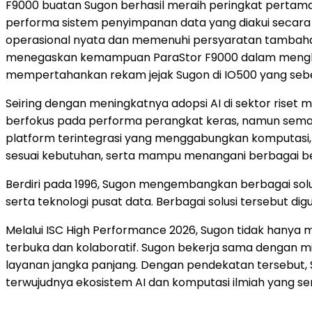
F9000 buatan Sugon berhasil meraih peringkat pertama 
performa sistem penyimpanan data yang diakui secara lu
operasional nyata dan memenuhi persyaratan tambahan
menegaskan kemampuan ParaStor F9000 dalam menghadirk
mempertahankan rekam jejak Sugon di IO500 yang sebe
Seiring dengan meningkatnya adopsi AI di sektor riset m
berfokus pada performa perangkat keras, namun semak
platform terintegrasi yang menggabungkan komputasi, 
sesuai kebutuhan, serta mampu menangani berbagai b
Berdiri pada 1996, Sugon mengembangkan berbagai solusi
serta teknologi pusat data. Berbagai solusi tersebut di
Melalui ISC High Performance 2026, Sugon tidak hanya
terbuka dan kolaboratif. Sugon bekerja sama dengan m
layanan jangka panjang. Dengan pendekatan tersebut
terwujudnya ekosistem AI dan komputasi ilmiah yang se