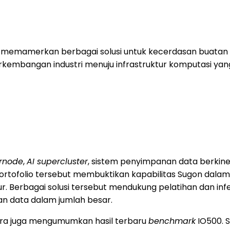
memamerkan berbagai solusi untuk kecerdasan buatan (A
mbangan industri menuju infrastruktur komputasi yang 
ernode
,
AI supercluster
, sistem penyimpanan data berkiner
Portofolio tersebut membuktikan kapabilitas Sugon dala
r. Berbagai solusi tersebut mendukung pelatihan dan infer
 data dalam jumlah besar.
ara juga mengumumkan hasil terbaru
benchmark
IO500. 