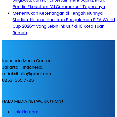
SingData, dan FLY Entertainment Jadi 12 Mitra
Pendiri Ekosistem “AI Commerce” Tepercaya
Menemukan Ketenangan di Tengah Riuhnya
Stadion: Hisense Hadirkan Pengalaman FIFA World
Cup 2026™ yang Lebih Inklusif di 16 Kota Tuan
Rumah
Indonesia Media Center
Jakarta - Indonesia.
redaksihallo@gmail.com
0853 1555 7788
HALO MEDIA NETWORK (HMN)
Halokini.com