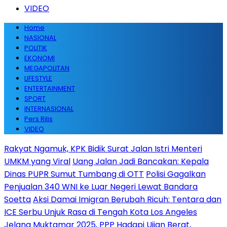
VIDEO
Home
NASIONAL
POLITIK
EKONOMI
MEGAPOLITAN
LIFESTYLE
ENTERTAINMENT
SPORT
INTERNASIONAL
Pers Rilis
VIDEO
Rakyat Ngamuk, KPK Bidik Surat Jalan Istri Menteri
UMKM yang Viral
Uang Jalan Jadi Bancakan: Kepala
Dinas PUPR Sumut Tumbang di OTT
Polisi Gagalkan
Penjualan 340 WNI ke Luar Negeri Lewat Bandara
Soetta
Aksi Damai Imigran Berubah Ricuh: Tentara dan
ICE Serbu Unjuk Rasa di Tengah Kota Los Angeles
Jelang Muktamar 2025, PPP Hadapi Ujian Berat,