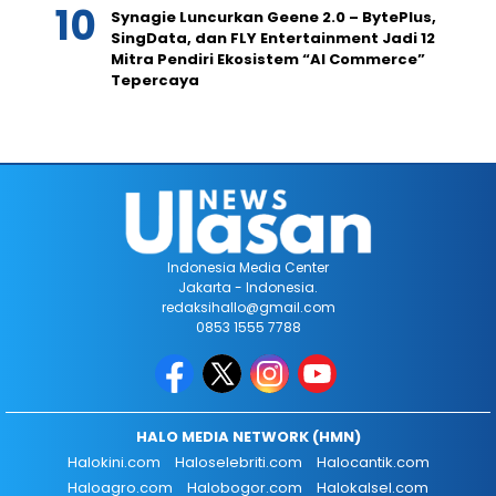
Synagie Luncurkan Geene 2.0 – BytePlus,
SingData, dan FLY Entertainment Jadi 12
Mitra Pendiri Ekosistem “AI Commerce”
Tepercaya
Indonesia Media Center
Jakarta - Indonesia.
redaksihallo@gmail.com
0853 1555 7788
HALO MEDIA NETWORK (HMN)
Halokini.com
Haloselebriti.com
Halocantik.com
Haloagro.com
Halobogor.com
Halokalsel.com