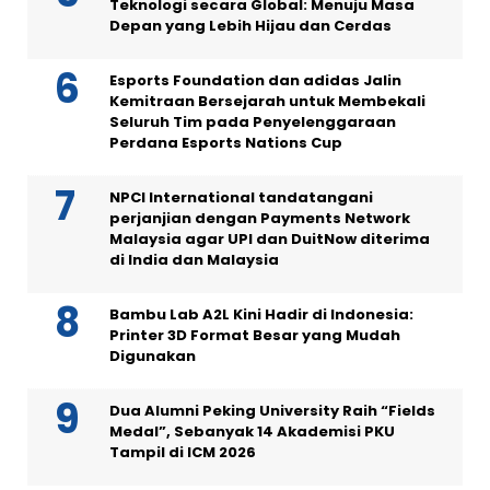
Teknologi secara Global: Menuju Masa
Depan yang Lebih Hijau dan Cerdas
Esports Foundation dan adidas Jalin
Kemitraan Bersejarah untuk Membekali
Seluruh Tim pada Penyelenggaraan
Perdana Esports Nations Cup
NPCI International tandatangani
perjanjian dengan Payments Network
Malaysia agar UPI dan DuitNow diterima
di India dan Malaysia
Bambu Lab A2L Kini Hadir di Indonesia:
Printer 3D Format Besar yang Mudah
Digunakan
Dua Alumni Peking University Raih “Fields
Medal”, Sebanyak 14 Akademisi PKU
Tampil di ICM 2026