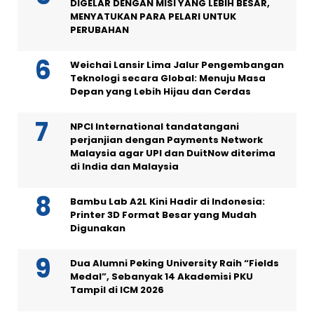
DIGELAR DENGAN MISI YANG LEBIH BESAR,
MENYATUKAN PARA PELARI UNTUK
PERUBAHAN
Weichai Lansir Lima Jalur Pengembangan
Teknologi secara Global: Menuju Masa
Depan yang Lebih Hijau dan Cerdas
NPCI International tandatangani
perjanjian dengan Payments Network
Malaysia agar UPI dan DuitNow diterima
di India dan Malaysia
Bambu Lab A2L Kini Hadir di Indonesia:
Printer 3D Format Besar yang Mudah
Digunakan
Dua Alumni Peking University Raih “Fields
Medal”, Sebanyak 14 Akademisi PKU
Tampil di ICM 2026