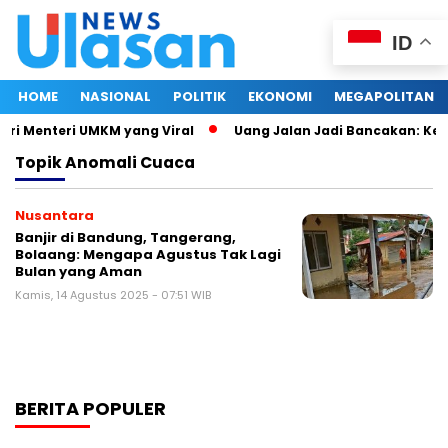
ID
HOME
NASIONAL
POLITIK
EKONOMI
MEGAPOLITAN
tri Menteri UMKM yang Viral
Uang Jalan Jadi Bancakan: Kep
Topik
Anomali Cuaca
Nusantara
Banjir di Bandung, Tangerang,
Bolaang: Mengapa Agustus Tak Lagi
Bulan yang Aman
Kamis, 14 Agustus 2025 - 07:51 WIB
BERITA POPULER