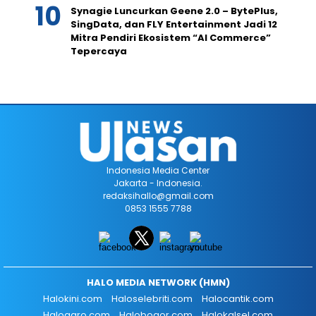
Synagie Luncurkan Geene 2.0 – BytePlus,
SingData, dan FLY Entertainment Jadi 12
Mitra Pendiri Ekosistem “AI Commerce”
Tepercaya
Indonesia Media Center
Jakarta - Indonesia.
redaksihallo@gmail.com
0853 1555 7788
HALO MEDIA NETWORK (HMN)
Halokini.com
Haloselebriti.com
Halocantik.com
Haloagro.com
Halobogor.com
Halokalsel.com