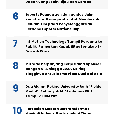
Depan yang Lebih Hijau dan Cerdas
Esports Foundation dan adidas Jalin
Kemitraan Bersejarah untuk Membekali
Seluruh Tim pada Penyelenggaraan
Perdana Esports Nations Cup
InfiMotion Technology Tampil Perdana ke
Publik, Pamerkan Kapabilitas Lengkap E-
Drive di Wuxi
Mitrade Perpanjang Kerja Sama Sponsor
dengan AFA hingga 2027, Seiring
Tingginya Antusiasme Piala Dunia di Asia
Dua Alumni Peking University Raih “Fields
Medal”, Sebanyak 14 Akademisi PKU
Tampil di ICM 2026
Pertanian Modern Bertransformasi
Menjadi Industri Berteknologi Tinggi: