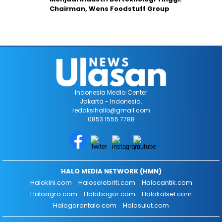
Chairman, Wens Foodstuff Group
Indonesia Media Center
Jakarta - Indonesia.
redaksihallo@gmail.com
0853 1555 7788
HALO MEDIA NETWORK (HMN)
Halokini.com
Haloselebriti.com
Halocantik.com
Haloagro.com
Halobogor.com
Halokalsel.com
Halogorontalo.com
Halosulut.com