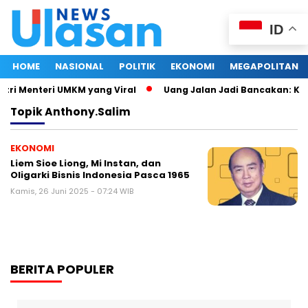
ID
HOME
NASIONAL
POLITIK
EKONOMI
MEGAPOLITAN
tri Menteri UMKM yang Viral
Uang Jalan Jadi Bancakan: Kep
Topik
Anthony.salim
EKONOMI
Liem Sioe Liong, Mi Instan, dan
Oligarki Bisnis Indonesia Pasca 1965
Kamis, 26 Juni 2025 - 07:24 WIB
BERITA POPULER