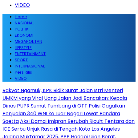
VIDEO
Home
NASIONAL
POLITIK
EKONOMI
MEGAPOLITAN
LIFESTYLE
ENTERTAINMENT
SPORT
INTERNASIONAL
Pers Rilis
VIDEO
Rakyat Ngamuk, KPK Bidik Surat Jalan Istri Menteri
UMKM yang Viral
Uang Jalan Jadi Bancakan: Kepala
Dinas PUPR Sumut Tumbang di OTT
Polisi Gagalkan
Penjualan 340 WNI ke Luar Negeri Lewat Bandara
Soetta
Aksi Damai Imigran Berubah Ricuh: Tentara dan
ICE Serbu Unjuk Rasa di Tengah Kota Los Angeles
Jelang Muktamar 2025, PPP Hadapi Ujian Berat,