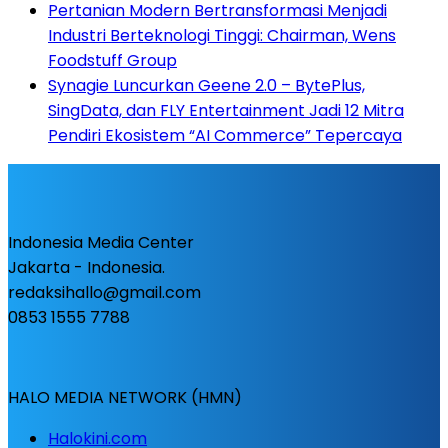
Pertanian Modern Bertransformasi Menjadi
Industri Berteknologi Tinggi: Chairman, Wens
Foodstuff Group
Synagie Luncurkan Geene 2.0 – BytePlus,
SingData, dan FLY Entertainment Jadi 12 Mitra
Pendiri Ekosistem “AI Commerce” Tepercaya
Indonesia Media Center
Jakarta - Indonesia.
redaksihallo@gmail.com
0853 1555 7788
HALO MEDIA NETWORK (HMN)
Halokini.com