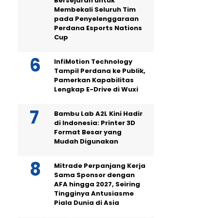
Bersejarah untuk
Membekali Seluruh Tim
pada Penyelenggaraan
Perdana Esports Nations
Cup
InfiMotion Technology
Tampil Perdana ke Publik,
Pamerkan Kapabilitas
Lengkap E-Drive di Wuxi
Bambu Lab A2L Kini Hadir
di Indonesia: Printer 3D
Format Besar yang
Mudah Digunakan
Mitrade Perpanjang Kerja
Sama Sponsor dengan
AFA hingga 2027, Seiring
Tingginya Antusiasme
Piala Dunia di Asia