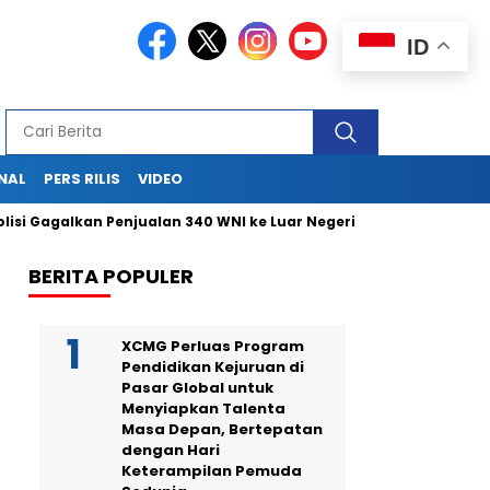
ID
NAL
PERS RILIS
VIDEO
i Gagalkan Penjualan 340 WNI ke Luar Negeri Lewat Bandara Soett
BERITA POPULER
XCMG Perluas Program
Pendidikan Kejuruan di
Pasar Global untuk
Menyiapkan Talenta
Masa Depan, Bertepatan
dengan Hari
Keterampilan Pemuda