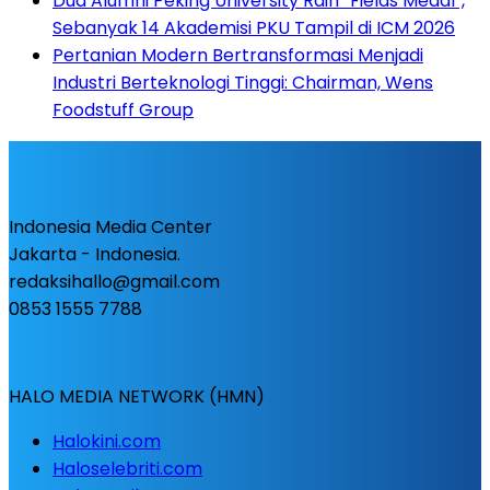
Dua Alumni Peking University Raih “Fields Medal”,
Sebanyak 14 Akademisi PKU Tampil di ICM 2026
Pertanian Modern Bertransformasi Menjadi
Industri Berteknologi Tinggi: Chairman, Wens
Foodstuff Group
Indonesia Media Center
Jakarta - Indonesia.
redaksihallo@gmail.com
0853 1555 7788
HALO MEDIA NETWORK (HMN)
Halokini.com
Haloselebriti.com