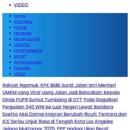
VIDEO
Home
NASIONAL
POLITIK
EKONOMI
MEGAPOLITAN
LIFESTYLE
ENTERTAINMENT
SPORT
INTERNASIONAL
Pers Rilis
VIDEO
Rakyat Ngamuk, KPK Bidik Surat Jalan Istri Menteri
UMKM yang Viral
Uang Jalan Jadi Bancakan: Kepala
Dinas PUPR Sumut Tumbang di OTT
Polisi Gagalkan
Penjualan 340 WNI ke Luar Negeri Lewat Bandara
Soetta
Aksi Damai Imigran Berubah Ricuh: Tentara dan
ICE Serbu Unjuk Rasa di Tengah Kota Los Angeles
Jelang Muktamar 2025, PPP Hadapi Ujian Berat,