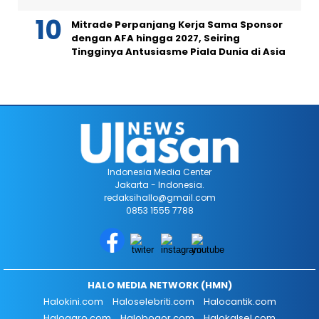
Mitrade Perpanjang Kerja Sama Sponsor
dengan AFA hingga 2027, Seiring
Tingginya Antusiasme Piala Dunia di Asia
Indonesia Media Center
Jakarta - Indonesia.
redaksihallo@gmail.com
0853 1555 7788
HALO MEDIA NETWORK (HMN)
Halokini.com
Haloselebriti.com
Halocantik.com
Haloagro.com
Halobogor.com
Halokalsel.com