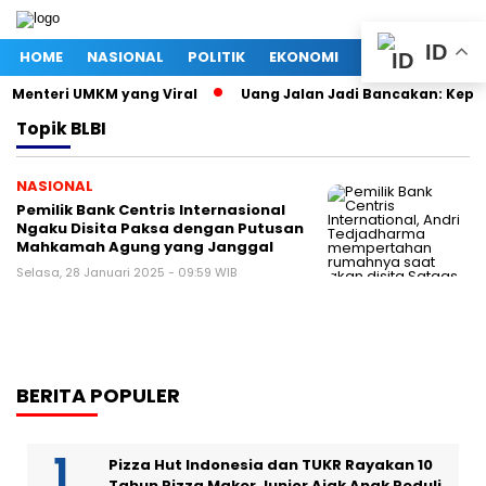
ID
HOME
NASIONAL
POLITIK
EKONOMI
MEGAPOLITAN
i Menteri UMKM yang Viral
Uang Jalan Jadi Bancakan: Kepal
Topik
BLBI
NASIONAL
Pemilik Bank Centris Internasional
Ngaku Disita Paksa dengan Putusan
Mahkamah Agung yang Janggal
Selasa, 28 Januari 2025 - 09:59 WIB
BERITA POPULER
Pizza Hut Indonesia dan TUKR Rayakan 10
Tahun Pizza Maker Junior Ajak Anak Peduli