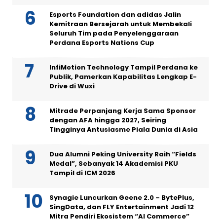
Esports Foundation dan adidas Jalin
Kemitraan Bersejarah untuk Membekali
Seluruh Tim pada Penyelenggaraan
Perdana Esports Nations Cup
InfiMotion Technology Tampil Perdana ke
Publik, Pamerkan Kapabilitas Lengkap E-
Drive di Wuxi
Mitrade Perpanjang Kerja Sama Sponsor
dengan AFA hingga 2027, Seiring
Tingginya Antusiasme Piala Dunia di Asia
Dua Alumni Peking University Raih “Fields
Medal”, Sebanyak 14 Akademisi PKU
Tampil di ICM 2026
Synagie Luncurkan Geene 2.0 – BytePlus,
SingData, dan FLY Entertainment Jadi 12
Mitra Pendiri Ekosistem “AI Commerce”