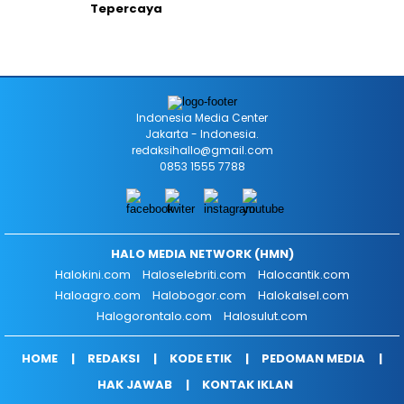
Tepercaya
Indonesia Media Center
Jakarta - Indonesia.
redaksihallo@gmail.com
0853 1555 7788
HALO MEDIA NETWORK (HMN)
Halokini.com
Haloselebriti.com
Halocantik.com
Haloagro.com
Halobogor.com
Halokalsel.com
Halogorontalo.com
Halosulut.com
HOME
REDAKSI
KODE ETIK
PEDOMAN MEDIA
HAK JAWAB
KONTAK IKLAN