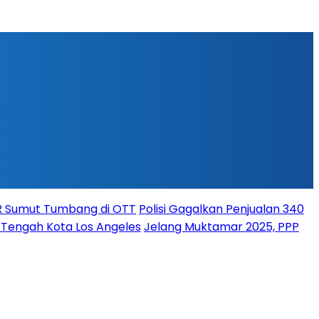
PR Sumut Tumbang di OTT
Polisi Gagalkan Penjualan 340
i Tengah Kota Los Angeles
Jelang Muktamar 2025, PPP