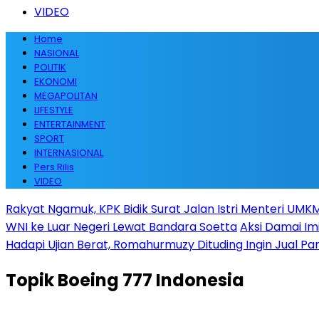
VIDEO
Home
NASIONAL
POLITIK
EKONOMI
MEGAPOLITAN
LIFESTYLE
ENTERTAINMENT
SPORT
INTERNASIONAL
Pers Rilis
VIDEO
Rakyat Ngamuk, KPK Bidik Surat Jalan Istri Menteri UMKM
WNI ke Luar Negeri Lewat Bandara Soetta
Aksi Damai Im
Hadapi Ujian Berat, Romahurmuzy Dituding Ingin Jual Par
Topik
Boeing 777 Indonesia