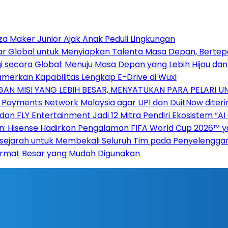
za Maker Junior Ajak Anak Peduli Lingkungan
sar Global untuk Menyiapkan Talenta Masa Depan, Berte
 secara Global: Menuju Masa Depan yang Lebih Hijau da
amerkan Kapabilitas Lengkap E-Drive di Wuxi
AN MISI YANG LEBIH BESAR, MENYATUKAN PARA PELARI 
 Payments Network Malaysia agar UPI dan DuitNow diterim
 dan FLY Entertainment Jadi 12 Mitra Pendiri Ekosistem 
 Hisense Hadirkan Pengalaman FIFA World Cup 2026™ yang
ersejarah untuk Membekali Seluruh Tim pada Penyelengga
 Format Besar yang Mudah Digunakan