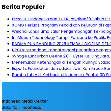
Berita Populer
Pizza Hut Indonesia dan TUKR Rayakan 10 Tahun Piz
XCMG Perluas Program Pendidikan Kejuruan di Pa
Weichai Lansir Lima Jalur Pengembangan Teknologi
InfiMotion Technology Tampil Perdana ke Publik, P
PADMA RUN BANDUNG 2026 KEMBALI DIGELAR DENG
NPCI International tandatangani perjanjian dengan
Synagie Luncurkan Geene 2.0 – BytePlus, SingData,
Menemukan Ketenangan di Tengah Riuhnya Stadion:
Esports Foundation dan adidas Jalin Kemitraan B
Bambu Lab A2L Kini Hadir di Indonesia: Printer 3D
Indonesia Media Center
Jakarta - Indonesia.