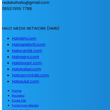
redaksihallo@gmail.com
0853 1555 7788
HALO MEDIA NETWORK (HMN)
Halokini.com
Haloselebriti.com
Halocantik.com
Haloagro.com
Halobogor.com
Halokalsel.com
Halogorontalo.com
Halosulut.com
Home
Redaksi
Kode Etik
Pedoman Media