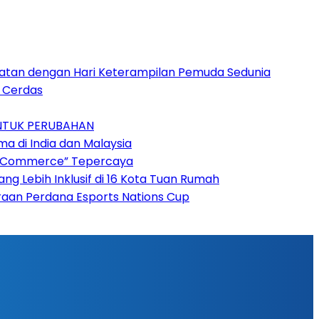
patan dengan Hari Keterampilan Pemuda Sedunia
n Cerdas
UNTUK PERUBAHAN
a di India dan Malaysia
“AI Commerce” Tepercaya
 Lebih Inklusif di 16 Kota Tuan Rumah
raan Perdana Esports Nations Cup