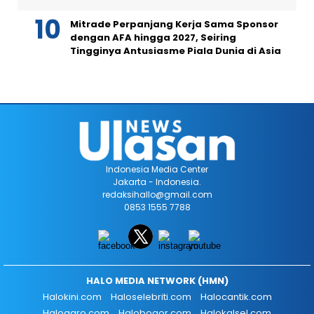
Mitrade Perpanjang Kerja Sama Sponsor
dengan AFA hingga 2027, Seiring
Tingginya Antusiasme Piala Dunia di Asia
Indonesia Media Center
Jakarta - Indonesia.
redaksihallo@gmail.com
0853 1555 7788
HALO MEDIA NETWORK (HMN)
Halokini.com
Haloselebriti.com
Halocantik.com
Haloagro.com
Halobogor.com
Halokalsel.com