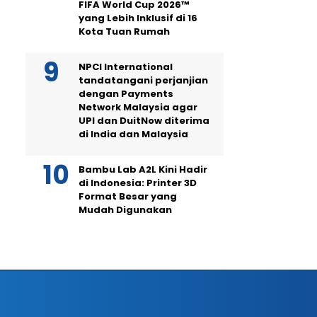
FIFA World Cup 2026™
yang Lebih Inklusif di 16
Kota Tuan Rumah
NPCI International
tandatangani perjanjian
dengan Payments
Network Malaysia agar
UPI dan DuitNow diterima
di India dan Malaysia
Bambu Lab A2L Kini Hadir
di Indonesia: Printer 3D
Format Besar yang
Mudah Digunakan