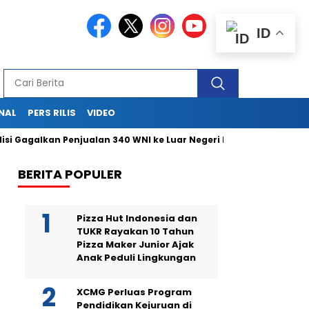
ID
NAL
PERS RILIS
VIDEO
 Gagalkan Penjualan 340 WNI ke Luar Negeri Lewat Bandara Soetta
BERITA POPULER
Pizza Hut Indonesia dan
TUKR Rayakan 10 Tahun
Pizza Maker Junior Ajak
Anak Peduli Lingkungan
XCMG Perluas Program
Pendidikan Kejuruan di