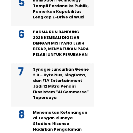
InfiMotion Technology
Tampil Perdana ke Publik,
Pamerkan Kapabilitas
Lengkap E-Drive di Wuxi
PADMA RUN BANDUNG
2026 KEMBALI DIGELAR
DENGAN MISI YANG LEBIH
BESAR, MENYATUKAN PARA
PELARI UNTUK PERUBAHAN
Synagie Luncurkan Geene
2.0 – BytePlus, SingData,
dan FLY Entertainment
Jadi 12 Mitra Pendiri
Ekosistem “AI Commerce”
Tepercaya
Menemukan Ketenangan
di Tengah Riuhnya
Stadion: Hisense
Hadirkan Pengalaman