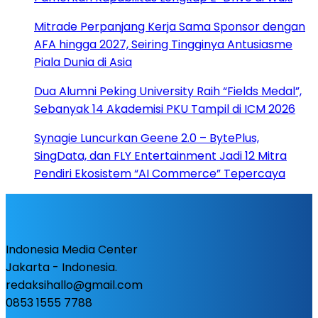
Mitrade Perpanjang Kerja Sama Sponsor dengan
AFA hingga 2027, Seiring Tingginya Antusiasme
Piala Dunia di Asia
Dua Alumni Peking University Raih “Fields Medal”,
Sebanyak 14 Akademisi PKU Tampil di ICM 2026
Synagie Luncurkan Geene 2.0 – BytePlus,
SingData, dan FLY Entertainment Jadi 12 Mitra
Pendiri Ekosistem “AI Commerce” Tepercaya
Indonesia Media Center
Jakarta - Indonesia.
redaksihallo@gmail.com
0853 1555 7788