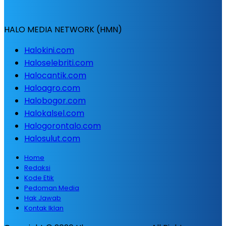
HALO MEDIA NETWORK (HMN)
Halokini.com
Haloselebriti.com
Halocantik.com
Haloagro.com
Halobogor.com
Halokalsel.com
Halogorontalo.com
Halosulut.com
Home
Redaksi
Kode Etik
Pedoman Media
Hak Jawab
Kontak Iklan