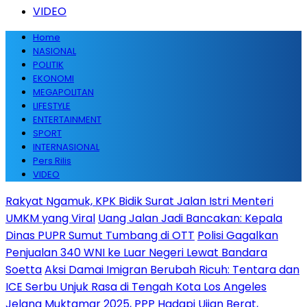
VIDEO
Home
NASIONAL
POLITIK
EKONOMI
MEGAPOLITAN
LIFESTYLE
ENTERTAINMENT
SPORT
INTERNASIONAL
Pers Rilis
VIDEO
Rakyat Ngamuk, KPK Bidik Surat Jalan Istri Menteri
UMKM yang Viral
Uang Jalan Jadi Bancakan: Kepala
Dinas PUPR Sumut Tumbang di OTT
Polisi Gagalkan
Penjualan 340 WNI ke Luar Negeri Lewat Bandara
Soetta
Aksi Damai Imigran Berubah Ricuh: Tentara dan
ICE Serbu Unjuk Rasa di Tengah Kota Los Angeles
Jelang Muktamar 2025, PPP Hadapi Ujian Berat,