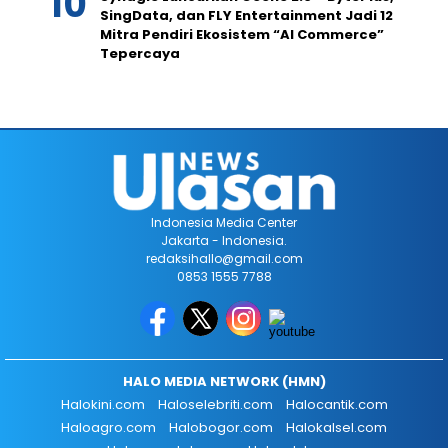
SingData, dan FLY Entertainment Jadi 12
Mitra Pendiri Ekosistem “AI Commerce”
Tepercaya
Indonesia Media Center
Jakarta - Indonesia.
redaksihallo@gmail.com
0853 1555 7788
HALO MEDIA NETWORK (HMN)
Halokini.com
Haloselebriti.com
Halocantik.com
Haloagro.com
Halobogor.com
Halokalsel.com