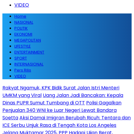
VIDEO
Home
NASIONAL
POLITIK
EKONOMI
MEGAPOLITAN
LIFESTYLE
ENTERTAINMENT
SPORT
INTERNASIONAL
Pers Rilis
VIDEO
Rakyat Ngamuk, KPK Bidik Surat Jalan Istri Menteri
UMKM yang Viral
Uang Jalan Jadi Bancakan: Kepala
Dinas PUPR Sumut Tumbang di OTT
Polisi Gagalkan
Penjualan 340 WNI ke Luar Negeri Lewat Bandara
Soetta
Aksi Damai Imigran Berubah Ricuh: Tentara dan
ICE Serbu Unjuk Rasa di Tengah Kota Los Angeles
Jelang Muktamar 2025, PPP Hadapi Ujian Berat,