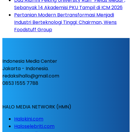
Dua Alumni Peking University Raih “Fields Medal”,
Sebanyak 14 Akademisi PKU Tampil di ICM 2026
Pertanian Modern Bertransformasi Menjadi
Industri Berteknologi Tinggi: Chairman, Wens
Foodstuff Group
Indonesia Media Center
Jakarta - Indonesia.
redaksihallo@gmail.com
0853 1555 7788
HALO MEDIA NETWORK (HMN)
Halokini.com
Haloselebriti.com