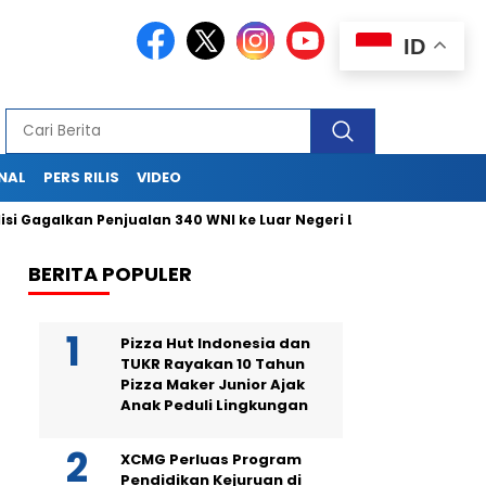
ID
NAL
PERS RILIS
VIDEO
 Gagalkan Penjualan 340 WNI ke Luar Negeri Lewat Bandara Soetta
BERITA POPULER
Pizza Hut Indonesia dan
TUKR Rayakan 10 Tahun
Pizza Maker Junior Ajak
Anak Peduli Lingkungan
XCMG Perluas Program
Pendidikan Kejuruan di