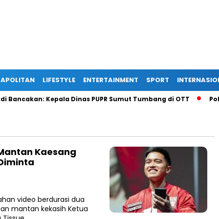
APOLITAN
LIFESTYLE
ENTERTAINMENT
SPORT
INTERNASIO
Bancakan: Kepala Dinas PUPR Sumut Tumbang di OTT
Polisi
 Mantan Kaesang
 Diminta
an video berdurasi dua
uan mantan kekasih Ketua
 Tissue….