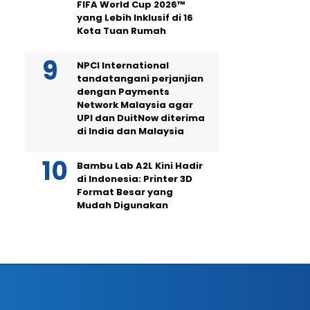
FIFA World Cup 2026™
yang Lebih Inklusif di 16
Kota Tuan Rumah
NPCI International
tandatangani perjanjian
dengan Payments
Network Malaysia agar
UPI dan DuitNow diterima
di India dan Malaysia
Bambu Lab A2L Kini Hadir
di Indonesia: Printer 3D
Format Besar yang
Mudah Digunakan