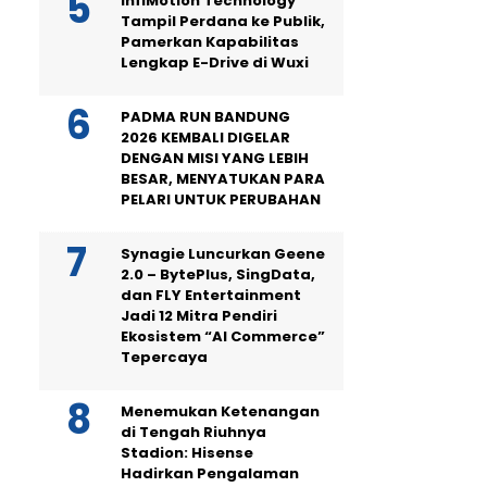
InfiMotion Technology
Tampil Perdana ke Publik,
Pamerkan Kapabilitas
Lengkap E-Drive di Wuxi
PADMA RUN BANDUNG
2026 KEMBALI DIGELAR
DENGAN MISI YANG LEBIH
BESAR, MENYATUKAN PARA
PELARI UNTUK PERUBAHAN
Synagie Luncurkan Geene
2.0 – BytePlus, SingData,
dan FLY Entertainment
Jadi 12 Mitra Pendiri
Ekosistem “AI Commerce”
Tepercaya
Menemukan Ketenangan
di Tengah Riuhnya
Stadion: Hisense
Hadirkan Pengalaman