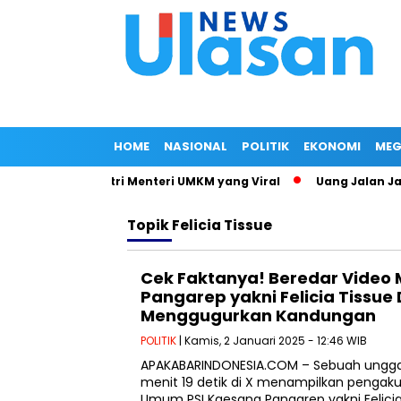
HOME
NASIONAL
POLITIK
EKONOMI
MEG
Surat Jalan Istri Menteri UMKM yang Viral
Uang Jalan Jadi 
Topik
Felicia Tissue
Cek Faktanya! Beredar Video
Pangarep yakni Felicia Tissue
Menggugurkan Kandungan
POLITIK
| Kamis, 2 Januari 2025 - 12:46 WIB
APAKABARINDONESIA.COM – Sebuah unggah
menit 19 detik di X menampilkan pengak
Umum PSI Kaesang Pangarep yakni Felicia