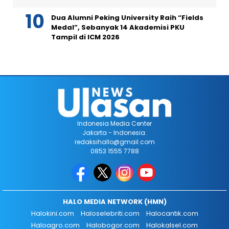
Dua Alumni Peking University Raih “Fields
Medal”, Sebanyak 14 Akademisi PKU
Tampil di ICM 2026
Indonesia Media Center
Jakarta - Indonesia.
redaksihallo@gmail.com
0853 1555 7788
HALO MEDIA NETWORK (HMN)
Halokini.com
Haloselebriti.com
Halocantik.com
Haloagro.com
Halobogor.com
Halokalsel.com