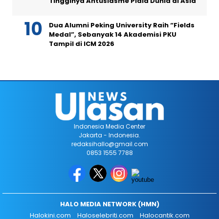
Tingginya Antusiasme Piala Dunia di Asia
Dua Alumni Peking University Raih “Fields
Medal”, Sebanyak 14 Akademisi PKU
Tampil di ICM 2026
Indonesia Media Center
Jakarta - Indonesia.
redaksihallo@gmail.com
0853 1555 7788
HALO MEDIA NETWORK (HMN)
Halokini.com
Haloselebriti.com
Halocantik.com