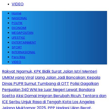
VIDEO
Home
NASIONAL
POLITIK
EKONOMI
MEGAPOLITAN
LIFESTYLE
ENTERTAINMENT
SPORT
INTERNASIONAL
Pers Rilis
VIDEO
Rakyat Ngamuk, KPK Bidik Surat Jalan Istri Menteri
UMKM yang Viral
Uang Jalan Jadi Bancakan: Kepala
Dinas PUPR Sumut Tumbang di OTT
Polisi Gagalkan
Penjualan 340 WNI ke Luar Negeri Lewat Bandara
Soetta
Aksi Damai Imigran Berubah Ricuh: Tentara dan
ICE Serbu Unjuk Rasa di Tengah Kota Los Angeles
Jelang Muktamar 2025, PPP Hadapi Ujian Berat,