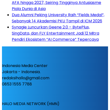
AFA hingga 2027, Seiring Tingginya Antusiasme
Piala Dunia di Asia
Dua Alumni Peking University Raih “Fields Medal”,
Sebanyak 14 Akademisi PKU Tampil di ICM 2026
Synagie Luncurkan Geene 2.0 – BytePlus,
SingData, dan FLY Entertainment Jadi 12 Mitra
Pendiri Ekosistem “AI Commerce” Tepercaya
Indonesia Media Center
Jakarta - Indonesia.
redaksihallo@gmail.com
0853 1555 7788
HALO MEDIA NETWORK (HMN)